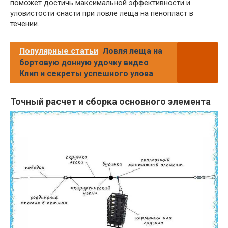
поможет достичь максимальной эффективности и
уловистости снасти при ловле леща на пенопласт в
течении.
Популярные статьи
Ловля леща на
бортовую донную удочку видео
Клип и секреты успешного улова
Точный расчет и сборка основного элемента