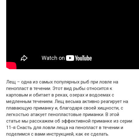
Лещ – одна из самых популярных рыб при ловле на
пенопласт в течении. Этот вид рыбы относится к
карповым и обитает в реках, озерах и водоемах с
медленным течением. Лещ весьма активно реагирует на
плавающую приманку и, благодаря своей хищности, с
легкостью атакует пенопластовые приманки. В этой
статье мы расскажем об эффективной приманке из серии
11-я Снасть для ловли леща на пенопласт в течении и
поделимся с вами инструкцией, как ее сделать.