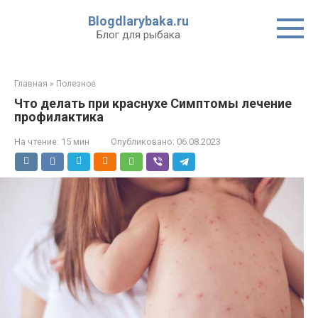
Перейти
Blogdlarybaka.ru
к
Блог для рыбака
контенту
Главная
»
Полезное
Что делать при краснухе Симптомы лечение
профилактика
На чтение:
15 мин
Опубликовано:
06.08.2023