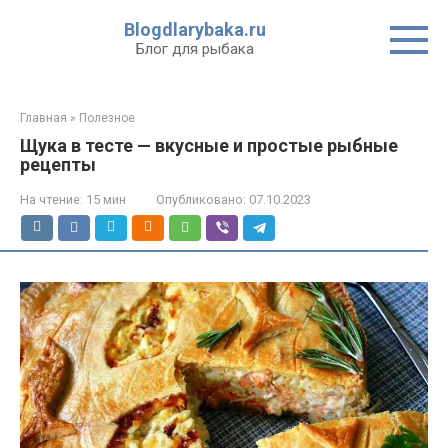
Перейти
Blogdlarybaka.ru
к
Блог для рыбака
контенту
Главная
»
Полезное
Щука в тесте — вкусные и простые рыбные
рецепты
На чтение:
15 мин
Опубликовано:
07.10.2023