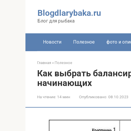
Перейти
к
Blogdlarybaka.ru
контенту
Блог для рыбака
Новости
Полезное
фото и опи
Главная
»
Полезное
Как выбрать баланси
начинающих
На чтение:
14 мин
Опубликовано:
08.10.2023