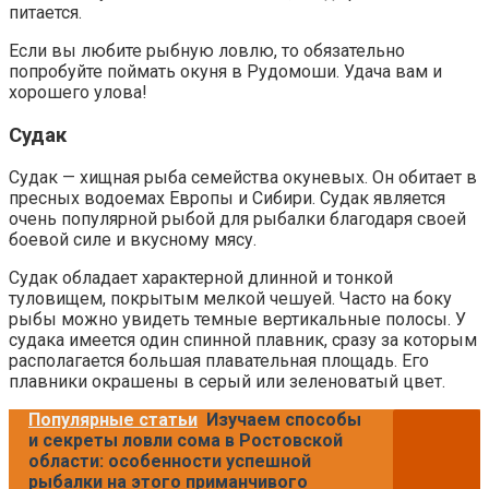
питается.
Если вы любите рыбную ловлю, то обязательно
попробуйте поймать окуня в Рудомоши. Удача вам и
хорошего улова!
Судак
Судак — хищная рыба семейства окуневых. Он обитает в
пресных водоемах Европы и Сибири. Судак является
очень популярной рыбой для рыбалки благодаря своей
боевой силе и вкусному мясу.
Судак обладает характерной длинной и тонкой
туловищем, покрытым мелкой чешуей. Часто на боку
рыбы можно увидеть темные вертикальные полосы. У
судака имеется один спинной плавник, сразу за которым
располагается большая плавательная площадь. Его
плавники окрашены в серый или зеленоватый цвет.
Популярные статьи
Изучаем способы
и секреты ловли сома в Ростовской
области: особенности успешной
рыбалки на этого приманчивого