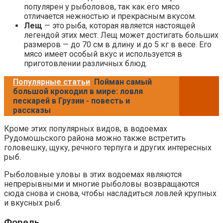
популярен у рыболовов, так как его мясо
отличается нежностью и прекрасным вкусом.
Лещ
— это рыба, которая является настоящей
легендой этих мест. Лещ может достигать больших
размеров — до 70 см в длину и до 5 кг в весе. Его
мясо имеет особый вкус и используется в
приготовлении различных блюд.
Популярные статьи
Пойман самый
большой крокодил в мире: ловля
пескарей в Грузии - повесть и
рассказы
Кроме этих популярных видов, в водоемах
Рудомошьского района можно также встретить
головешку, щуку, речного терпуга и других интересных
рыб.
Рыболовные уловы в этих водоемах являются
непрерывными и многие рыболовы возвращаются
сюда снова и снова, чтобы насладиться ловлей крупных
и вкусных рыб.
Форель