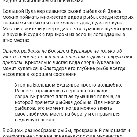
видов и живописными пейзажами.
Большой Вудъявр славится своей рыбалкой. Здесь
можно поймать множество видов рыбы, среди которых
главными являются голомянка, судак, щука и окунь.
Местные жители утверждают, что румяные щучьи щеки
и вкусный судак с гарниром из зелени легендарны в
этих местах.
Однако, рыбалка на Большом Вудъявре не только об
успехе в ловле, но и о великолепном отдыхе в окружении
природы.
Кристально чистая вода озера буквально
манит купаться, а благодаря его глубине рыба всегда
находится в хорошем состоянии.
Утро на Большом Вудъявре просто волшебно.
Рассвет отражается в зеркальной глади
озера, вырастает плотная туманная пелена, за
которой прячется рыбная добыча. Для многих
рыбаков, это момент, когда можно занять
свое любимое место на берегу и отправиться
в удачную ловлю.
В общем, разнообразие рыбы, прекрасный ландшафт и
комфортные условия привлекают сюда множество