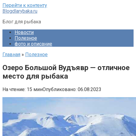
Перейти к контенту
Blogdlarybaka.ru
Блог для рыбака
Новости
Полезное
фото и описание
Главная
»
Полезное
Озеро Большой Вудъявр — отличное
место для рыбака
На чтение:
15 мин
Опубликовано:
06.08.2023