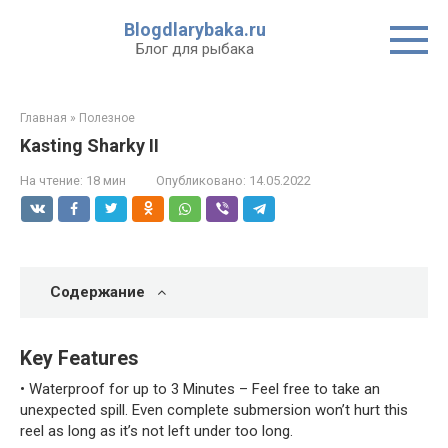
Перейти
Blogdlarybaka.ru
к
Блог для рыбака
контенту
Главная
»
Полезное
Kasting Sharky II
На чтение:
18 мин
Опубликовано:
14.05.2022
Содержание
Key Features
• Waterproof for up to 3 Minutes – Feel free to take an
unexpected spill. Even complete submersion won’t hurt this
reel as long as it’s not left under too long.