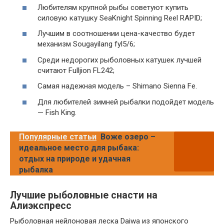
Любителям крупной рыбы советуют купить
силовую катушку SeaKnight Spinning Reel RAPID;
Лучшим в соотношении цена-качество будет
механизм Sougayilang fyl5/6;
Среди недорогих рыболовных катушек лучшей
считают Fulljion FL242;
Самая надежная модель – Shimano Sienna Fe.
Для любителей зимней рыбалки подойдет модель
— Fish King.
Популярные статьи
Воже озеро –
идеальное место для рыбака:
отдых на природе и удачная
рыбалка
Лучшие рыболовные снасти на
Алиэкспресс
Рыболовная нейлоновая леска Daiwa из японского