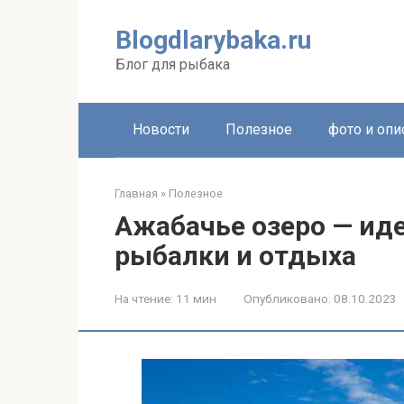
Перейти
к
Blogdlarybaka.ru
контенту
Блог для рыбака
Новости
Полезное
фото и опи
Главная
»
Полезное
Ажабачье озеро — ид
рыбалки и отдыха
На чтение:
11 мин
Опубликовано:
08.10.2023