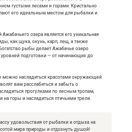
ном густыми лесами и горами. Кристально
елают его идеальным местом для рыбалки и
 Ажабачьего озера является его уникальная
ы, как щука, окунь, карп, лещ, а также
 Богатство рыбы делает Ажабачье озеро
уровней подготовки — от начинающих до
е можно насладиться красотами окружающей
волят вам расслабиться и забыть о
асладиться прогулками по лесным тропам,
на горы и насладиться птичьими трели.
ассу удовольствия от рыбалки и отдыха на
асотой мира природы и отдохнуть душой!