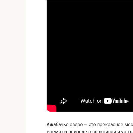
Ажабачье озеро — это прекрасное мест
время на природе в спокойной и уютн