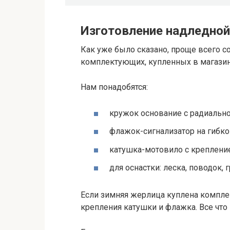
Изготовление надледно
Как уже было сказано, проще всего с
комплектующих, купленных в магазин
Нам понадобятся:
кружок основание с радиальн
флажок-сигнализатор на гибко
катушка-мотовило с креплени
для оснастки: леска, поводок, 
Если зимняя жерлица куплена комплек
крепления катушки и флажка. Все что 