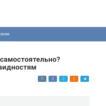
сание
 самостоятельно?
овидностям