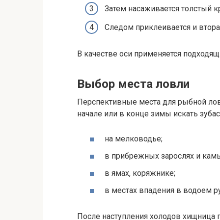
Затем насаживается толстый к
Следом приклеивается и втора
В качестве оси применяется подходящ
Выбор места ловли
Перспективные места для рыбной лов
начале или в конце зимы искать зуба
на мелководье;
в прибрежных зарослях и кам
в ямах, коряжнике;
в местах впадения в водоем р
После наступления холодов хищница п