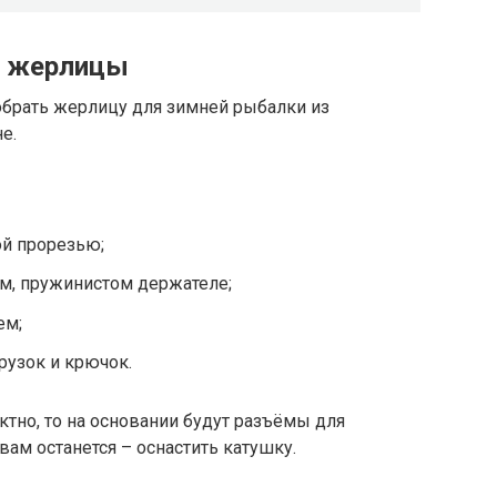
й жерлицы
обрать жерлицу для зимней рыбалки из
е.
ой прорезью;
м, пружинистом держателе;
ем;
грузок и крючок.
тно, то на основании будут разъёмы для
вам останется – оснастить катушку.