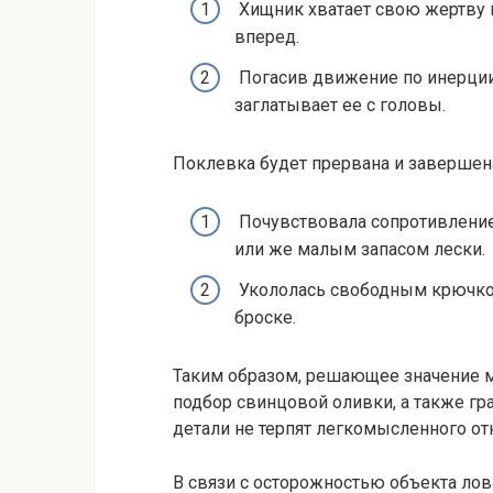
Хищник хватает свою жертву п
вперед.
Погасив движение по инерции,
заглатывает ее с головы.
Поклевка будет прервана и завершена
Почувствовала сопротивление
или же малым запасом лески.
Укололась свободным крючком
броске.
Таким образом, решающее значение м
подбор свинцовой оливки, а также гр
детали не терпят легкомысленного от
В связи с осторожностью объекта лова