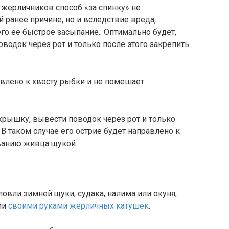
 жерличников способ «за спинку» не
 ранее причине, но и вследствие вреда,
 ее быстрое засыпание.. Оптимально будет,
одок через рот и только после этого закрепить
авлено к хвосту рыбки и не помешает
крышку, вывести поводок через рот и только
 В таком случае его острие будет направлено к
ванию живца щукой.
овли зимней щуки, судака, налима или окуня,
ии
своими руками жерличных катушек
.