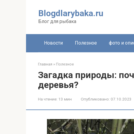
Перейти
к
Blogdlarybaka.ru
контенту
Блог для рыбака
Новости
Полезное
фото и опи
Главная
»
Полезное
Загадка природы: по
деревья?
На чтение:
13 мин
Опубликовано:
07.10.2023