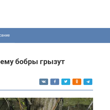
сание
чему бобры грызут