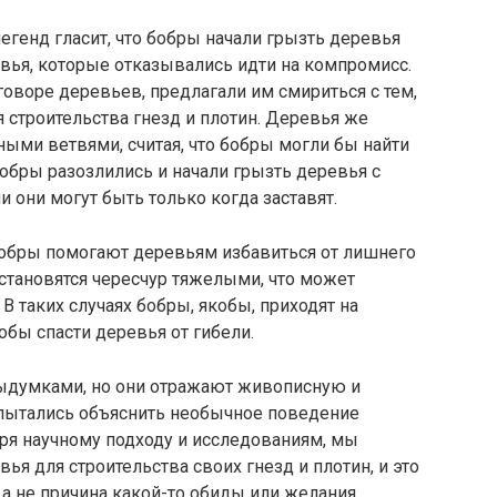
егенд гласит, что бобры начали грызть деревья
евья, которые отказывались идти на компромисс.
зговоре деревьев, предлагали им смириться с тем,
я строительства гнезд и плотин. Деревья же
ыми ветвями, считая, что бобры могли бы найти
бобры разозлились и начали грызть деревья с
 они могут быть только когда заставят.
 бобры помогают деревьям избавиться от лишнего
 становятся чересчур тяжелыми, что может
 В таких случаях бобры, якобы, приходят на
обы спасти деревья от гибели.
выдумками, но они отражают живописную и
пытались объяснить необычное поведение
ря научному подходу и исследованиям, мы
ья для строительства своих гнезд и плотин, и это
а не причина какой-то обиды или желания