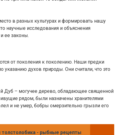
место в разных культурах и формировать нашу
 что научные исследования и объяснения
и ее законы.
ются от поколения к поколению. Наши предки
о указанию духов природы. Они считали, что это
ный Дуб – могучее дерево, обладающее священной
, живущие рядом, были назначены хранителями
болел и не умер, бобры омерзительно грызли его
ы толстолобика - рыбные рецепты