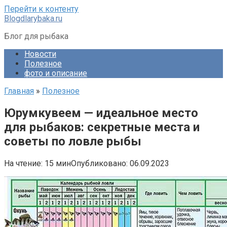
Перейти к контенту
Blogdlarybaka.ru
Блог для рыбака
Новости
Полезное
фото и описание
Главная
»
Полезное
Юрумкувеем — идеальное место
для рыбаков: секретные места и
советы по ловле рыбы
На чтение:
15 мин
Опубликовано:
06.09.2023