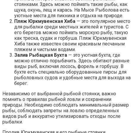
стоянками. Здесь можно поймать такие рыбы, как
щука, окунь, лещ и карась. На Мысе Рыболова есть
уютные места для пикника и отдыха на природе.
Пляж Юркмувенская Хиба
— это популярное место
для рыбалки среди местных жителей и туристов. С
его берегов можно поймать морскую рыбу, такую
как треска, судак и горбуша. Пляж Юркмувенская
Хиба также известен своим красивым песчаным
пляжем и чистыми водами.
Залив Рыбацкая Бухта
— это уютная бухта, где
можно отлично порыбачить. Здесь обитают разные
виды рыб, включая лосось, форель и горбушу. В
бухте есть специально оборудованные пирсы для
рыболовных судов и удобные места для выхода на
берег.
Независимо от выбранной рыбной стоянки, важно
помнить о правилах рыбной ловли и сохранении
природы. Необходимо соблюдать минимальный размер
рыбы, соблюдать запреты на ловлю определенных
видов рыб и аккуратно утилизировать отходы после
рыбалки.
Пролив Юркмувенская и его рыбные стоянки