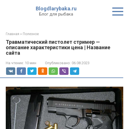
Перейти
Blogdlarybaka.ru
к
Блог для рыбака
контенту
Главная
»
Полезное
Травматический пистолет стример —
описание характеристики цена | Название
сайта
На чтение:
10 мин
Опубликовано:
06.08.2023