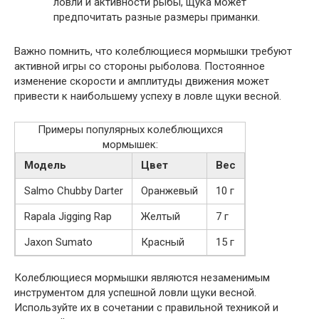
ловли и активности рыбы, щука может
предпочитать разные размеры приманки.
Важно помнить, что колеблющиеся мормышки требуют
активной игры со стороны рыболова. Постоянное
изменение скорости и амплитуды движения может
привести к наибольшему успеху в ловле щуки весной.
Примеры популярных колеблющихся
мормышек:
Модель
Цвет
Вес
Salmo Chubby Darter
Оранжевый
10 г
Rapala Jigging Rap
Желтый
7 г
Jaxon Sumato
Красный
15 г
Колеблющиеся мормышки являются незаменимым
инструментом для успешной ловли щуки весной.
Используйте их в сочетании с правильной техникой и