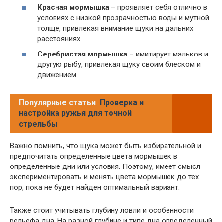
Красная мормышка
– проявляет себя отлично в
условиях с низкой прозрачностью воды и мутной
толще, привлекая внимание щуки на дальних
расстояниях.
Серебристая мормышка
– имитирует мальков и
другую рыбу, привлекая щуку своим блеском и
движением.
Популярные статьи
Проверка и
настройка ружья для точной
стрельбы
Важно помнить, что щука может быть избирательной и
предпочитать определенные цвета мормышек в
определенные дни или условия. Поэтому, имеет смысл
экспериментировать и менять цвета мормышек до тех
пор, пока не будет найден оптимальный вариант.
Также стоит учитывать глубину ловли и особенности
рельефа дна. На разной глубине и типе дна определенный