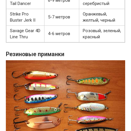
6-9 метров
Tail Dancer
серебристый
Strike Pro
Оранжевый,
5-7 метров
Buster Jerk II
желтый, черный
Savage Gear 4D
Розовый, зеленый,
4-6 метров
Line Thru
красный
Резиновые приманки