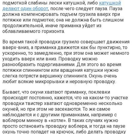
подмоткой слабины лески катушкой, либо
катушкой
делают один оборот
, после чего следует пауза. Пауза
должна компенсировать подъем грузила вверх при
потяжке или подмотке; она не должна быть слишком
продолжительной, иначе приманка уйдет из
облавливаемого горизонта.
Во время такой проводки грузило совершает движения
вверх-вниз, а приманка движется как бы пунктирно, то
ускоренно, то замедленно, при этом она может немного
уходить вверх или вниз. Проводку можно
разнообразить подергиваниями. Для этого во время
потяжки спиннингом или вращения катушки нужно
слегка потрясти вершинку спиннинга. Окунь очень
любит всякие микрорывки и неровную проводку.
Бывает, что окуни хватают приманку, поклевки
происходят постоянно, кажется, что на каком-то участке
проводки твистер хватают одновременно несколько
окуней, но при этом не засекаются. То же самое
наблюдается и с другими приманками, например с
воблером минноу в «котле». В таких случаях нужно
просто остановить проводку воблера, и тогда на паузе
окунь точно попадет на крючок, либо делать проводку