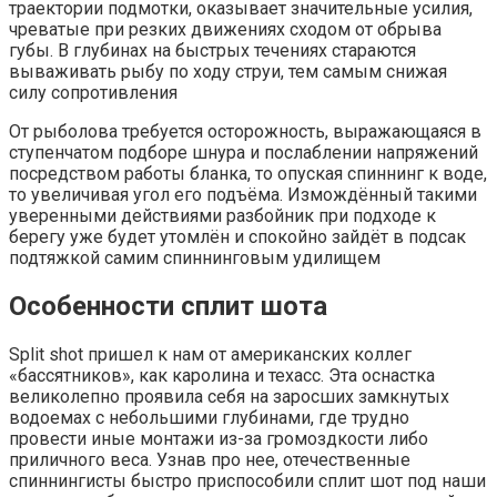
траектории подмотки, оказывает значительные усилия,
чреватые при резких движениях сходом от обрыва
губы. В глубинах на быстрых течениях стараются
вываживать рыбу по ходу струи, тем самым снижая
силу сопротивления
От рыболова требуется осторожность, выражающаяся в
ступенчатом подборе шнура и послаблении напряжений
посредством работы бланка, то опуская спиннинг к воде,
то увеличивая угол его подъёма. Измождённый такими
уверенными действиями разбойник при подходе к
берегу уже будет утомлён и спокойно зайдёт в подсак
подтяжкой самим спиннинговым удилищем
Особенности сплит шота
Split shot пришел к нам от американских коллег
«бассятников», как каролина и техасс. Эта оснастка
великолепно проявила себя на заросших замкнутых
водоемах с небольшими глубинами, где трудно
провести иные монтажи из-за громоздкости либо
приличного веса. Узнав про нее, отечественные
спиннингисты быстро приспособили сплит шот под наши