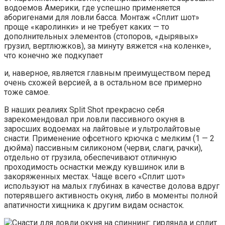
водоемов Америки, где успешно применяется
аборигенами для ловли басса. Монтаж «Сплит шот»
проще «каролинки» и не требует каких — то
дополнительных элементов (стопоров, «дырявых»
грузил, вертлюжков), за минуту вяжется «на коленке»,
что конечно же подкупает
и, наверное, является главным преимуществом перед
очень схожей версией, а в остальном все примерно
тоже самое.
В наших реалиях Split Shot прекрасно себя
зарекомендовал при ловли пассивного окуня в
заросших водоемах на лайтовые и ультролайтовые
снасти. Применение офсетного крючка с мелким (1 — 2
дюйма) пассивным силиконом (черви, слаги, рачки),
отдельно от грузила, обеспечивают отличную
проходимость оснастки между кувшинок или в
закоряженных местах. Чаще всего «Сплит шот»
используют на малых глубинах в качестве долова вдруг
потерявшего активность окуня, либо в моменты полной
апатичности хищника к другим видам оснасток.