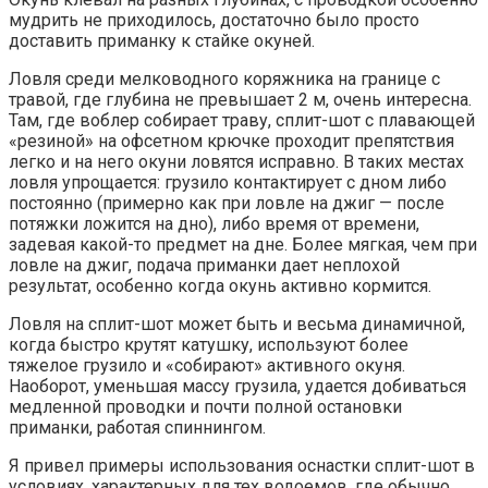
мудрить не приходилось, достаточно было просто
доставить приманку к стайке окуней.
Ловля среди мелководного коряжника на границе с
травой, где глубина не превышает 2 м, очень интересна.
Там, где воблер собирает траву, сплит-шот с плавающей
«резиной» на офсетном крючке проходит препятствия
легко и на него окуни ловятся исправно. В таких местах
ловля упрощается: грузило контактирует с дном либо
постоянно (примерно как при ловле на джиг — после
потяжки ложится на дно), либо время от времени,
задевая какой-то предмет на дне. Более мягкая, чем при
ловле на джиг, подача приманки дает неплохой
результат, особенно когда окунь активно кормится.
Ловля на сплит-шот может быть и весьма динамичной,
когда быстро крутят катушку, используют более
тяжелое грузило и «собирают» активного окуня.
Наоборот, уменьшая массу грузила, удается добиваться
медленной проводки и почти полной остановки
приманки, работая спиннингом.
Я привел примеры использования оснастки сплит-шот в
условиях, характерных для тех водоемов, где обычно