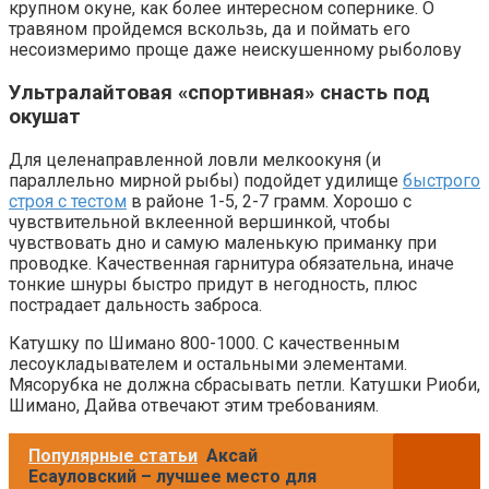
крупном окуне, как более интересном сопернике. О
травяном пройдемся вскользь, да и поймать его
несоизмеримо проще даже неискушенному рыболову
Ультралайтовая «спортивная» снасть под
окушат
Для целенаправленной ловли мелкоокуня (и
параллельно мирной рыбы) подойдет удилище
быстрого
строя с тестом
в районе 1-5, 2-7 грамм. Хорошо с
чувствительной вклеенной вершинкой, чтобы
чувствовать дно и самую маленькую приманку при
проводке. Качественная гарнитура обязательна, иначе
тонкие шнуры быстро придут в негодность, плюс
пострадает дальность заброса.
Катушку по Шимано 800-1000. С качественным
лесоукладывателем и остальными элементами.
Мясорубка не должна сбрасывать петли. Катушки Риоби,
Шимано, Дайва отвечают этим требованиям.
Популярные статьи
Аксай
Есауловский – лучшее место для