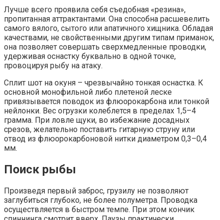
Лучше всего проявила себя съедобная «резина»,
пропитанная аттрактантами. Она способна расшевелить
самого вялого, сытого или апатичного хищника. Обладая
качествами, не свойственными другим типам приманок,
она позволяет совершать сверхмедленные проводки,
удерживая оснастку буквально в одной точке,
провоцируя рыбу на атаку.
Сплит шот на окуня – чрезвычайно тонкая оснастка. К
основной монофильной либо плетеной леске
привязывается поводок из флюорокарбона или тонкой
нейлонки. Вес огрузки колеблется в пределах 1,5–4
грамма. При ловле щуки, во избежание досадных
срезов, желательно поставить гитарную струну или
отвод из флюорокарбоновой нитки диаметром 0,3–0,4
мм.
Поиск рыбы
Произведя первый заброс, грузилу не позволяют
заглубиться глубоко, не более полуметра. Проводка
осуществляется в быстром темпе. При этом кончик
спиннинга смотрит вверх. Паузы практически