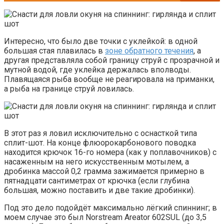
Интересно, что было две точки с уклейкой: в одной
большая стая плавилась в
зоне обратного течения
, а
другая представляла собой границу струй с прозрачной и
мутной водой, где уклейка держалась вполводы.
Плавящаяся рыба вообще не реагировала на приманки,
а рыба на границе струй ловилась.
В этот раз я ловил исключительно с оснасткой типа
сплит-шот. На конце флюорокарбонового поводка
находится крючок 16-го номера (как у поплавочников) с
насаженным на него искусственным мотылем, а
дробинка массой 0,2 грамма зажимается примерно в
пятнадцати сантиметрах от крючка (если глубина
большая, можно поставить и две такие дробинки).
Под это дело подойдёт максимально лёгкий спиннинг; в
моем случае это был Norstream Areator 602SUL (до 3,5