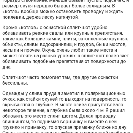
гораздо стабильнее, меньше бывает пустых подсечек, и
размер окуня нередко бывает более солидным. В
«котле» вообще можно остановить проводку и ждать
поклевки, держа леску натянутой.
Кроме «котлов» с оснасткой сплит-шот удобно
облавливать резкие свалы или крупные препятствия,
такие как большие камни, плиты, затопленные крупные
объекты, сливы водохранилищ и прудов, быки мостов,
насыпи и прочее. Окунь очень любит такие места и
может стоять на разных уровнях, а сплит-шот позволяет
облавливать подобные препятствия от поверхности до
дна.
Сплит-шот часто помогает там, где другие оснастки
бессильны.
Однажды у слива пруда я заметил в поляризационных
очках, как стайки окуней то выходят на поверхность, то
скрываются в глубине. В месте слива присутствовало
некоторое течение, а глубина была около 4 м. Я решил
обловить это место сплит-шотом. Делал проводку
спиннингом, то поднимая вершинку и вместе с ней
грузило и приманку, то опуская приманку ближе ко дну.
Окунь клевал на разных глубинах, с проводкой особенно