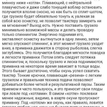
минноу ниже «котла». Плавающий, с нейтральной
плавучестью и даже слабо тонущий воблер остановить
получается вполне сносно, но как быть со сплит-шотом,
где грузило будет обязательно тонуть и, увлекая за
собой всю оснастку, не позволит твистеру замереть ни
на мгновение? Выход есть. Нужно поставить грузило
минимально возможной массы и делать проводку
только спиннингом. Энергично поднимая его,
заставляют оснастку вытянуться в одну линию, затем
мягко опускают спиннинг, в этот момент грузило уходит
вниз, а приманка движется в сторону рыболова, слегка
заглубляясь. Это получается благодаря мягкости поводка
и легкости приманки. Потом опять следует потяжка
спиннингом, и, поскольку грузило и леска поднимаются,
приманка на некоторое время зависает в толще воды.
Этого бывает достаточно, чтобы окунь успел схватить
твистер. Тонкие крючки, плавающая «резина» с легким
грузилом и правильная техника подачи позволяют
добиваться более четкой и результативной паузы. Таким
приемом я часто пользуюсь, и это приносит свои плоды
при ловле под «котлами». В самом «котле» поклевки
менее надежные; видимо, в азарте окуни пропускают
приманку. Под «котлом» же окунь, как правило, ловится