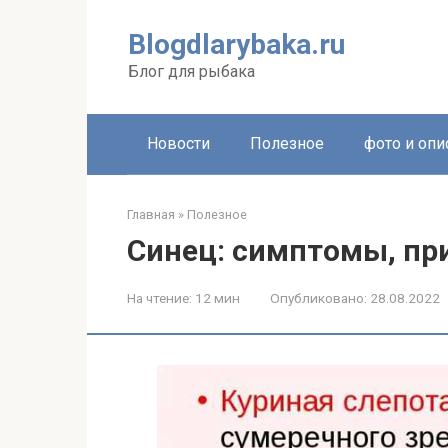
Перейти
к
Blogdlarybaka.ru
контенту
Блог для рыбака
Новости
Полезное
фото и опи
Главная
»
Полезное
Синец: симптомы, пр
На чтение:
12 мин
Опубликовано:
28.08.2022