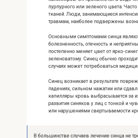
пурпурного или зеленого цвета. Част
тканей. Люди, занимающиеся интенс
травмам, наиболее подвержены возн
Основными симптомами синца являют
болезненность, отечность и неприятн
постепенно меняет цвет от ярко-сине
зеленоватому. Синец обычно проходит
случаях может потребоваться медици
Синец возникает в результате повреж
падениях, сильном нажатии или сдавл
капилляры кровь выбрасывается за и
развития синяков у лиц с тонкой и ч
или нарушениями свертываемости кр
В большинстве случаев лечение синца не тре