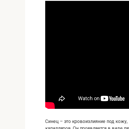
Синец – это кровоизлияние под кожу,
капилляров. Он проявляется в виде п