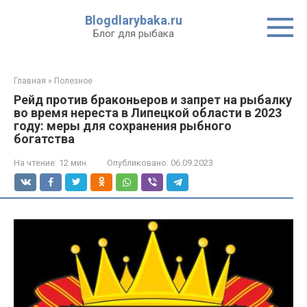
Перейти
Blogdlarybaka.ru
к
Блог для рыбака
контенту
Главная
»
Полезное
Рейд против браконьеров и запрет на рыбалку
во время нереста в Липецкой области в 2023
году: меры для сохранения рыбного
богатства
На чтение:
12 мин
Опубликовано:
06.09.2023