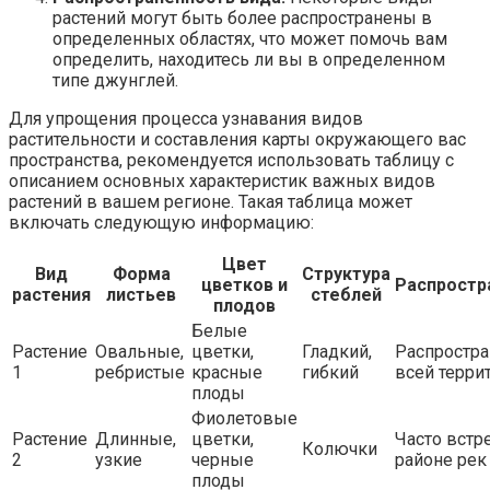
растений могут быть более распространены в
определенных областях, что может помочь вам
определить, находитесь ли вы в определенном
типе джунглей.
Для упрощения процесса узнавания видов
растительности и составления карты окружающего вас
пространства, рекомендуется использовать таблицу с
описанием основных характеристик важных видов
растений в вашем регионе. Такая таблица может
включать следующую информацию:
Цвет
Вид
Форма
Структура
цветков и
Распростр
растения
листьев
стеблей
плодов
Белые
Растение
Овальные,
цветки,
Гладкий,
Распростра
1
ребристые
красные
гибкий
всей терри
плоды
Фиолетовые
Растение
Длинные,
цветки,
Часто встр
Колючки
2
узкие
черные
районе рек
плоды