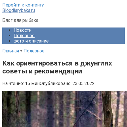
Перейти к контенту
Blogdlarybaka.ru
Блог для рыбака
Новости
Полезное
фото и описание
Главная
»
Полезное
Как ориентироваться в джунглях
советы и рекомендации
На чтение:
15 мин
Опубликовано:
23.05.2022