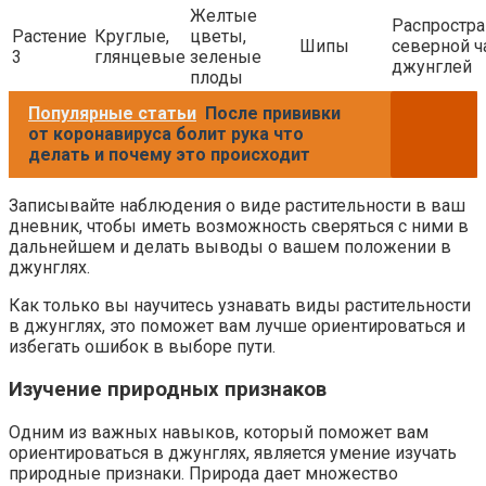
Желтые
Распростра
Растение
Круглые,
цветы,
Шипы
северной ч
3
глянцевые
зеленые
джунглей
плоды
Популярные статьи
После прививки
от коронавируса болит рука что
делать и почему это происходит
Записывайте наблюдения о виде растительности в ваш
дневник, чтобы иметь возможность сверяться с ними в
дальнейшем и делать выводы о вашем положении в
джунглях.
Как только вы научитесь узнавать виды растительности
в джунглях, это поможет вам лучше ориентироваться и
избегать ошибок в выборе пути.
Изучение природных признаков
Одним из важных навыков, который поможет вам
ориентироваться в джунглях, является умение изучать
природные признаки. Природа дает множество