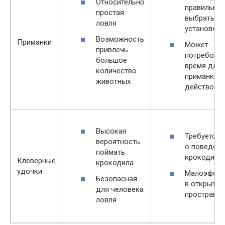
Относительно
правильно
простая
выбрать м
ловля
установки
Возможность
Приманки
Может
привлечь
потребова
большое
время для
количество
приманки н
животных
действова
Высокая
Требуется 
вероятность
о поведени
поймать
крокодило
Клеверные
крокодила
удочки
Малоэффек
Безопасная
в открытых
для человека
пространст
ловля