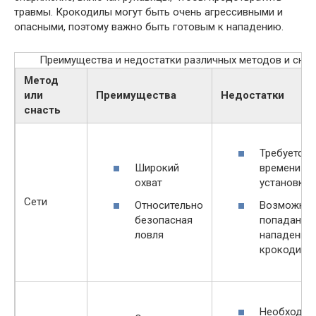
травмы. Крокодилы могут быть очень агрессивными и
опасными, поэтому важно быть готовым к нападению.
Преимущества и недостатки различных методов и снас
Метод
или
Преимущества
Недостатки
снасть
Требуется 
Широкий
времени на
охват
установку
Сети
Относительно
Возможнос
безопасная
попадания
ловля
нападение
крокодила
Необходим