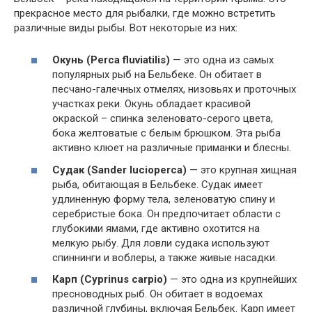
прекрасное место для рыбалки, где можно встретить
различные виды рыбы. Вот некоторые из них:
Окунь (Perca fluviatilis)
— это одна из самых
популярных рыб на Бельбеке. Он обитает в
песчано-галечных отмелях, низовьях и проточных
участках реки. Окунь обладает красивой
окраской – спинка зеленовато-серого цвета,
бока желтоватые с белым брюшком. Эта рыба
активно клюет на различные приманки и блесны.
Судак (Sander lucioperca)
— это крупная хищная
рыба, обитающая в Бельбеке. Судак имеет
удлиненную форму тела, зеленоватую спину и
серебристые бока. Он предпочитает области с
глубокими ямами, где активно охотится на
мелкую рыбу. Для ловли судака используют
спиннинги и воблеры, а также живые насадки.
Карп (Cyprinus carpio)
— это одна из крупнейших
пресноводных рыб. Он обитает в водоемах
различной глубины, включая Бельбек. Карп имеет