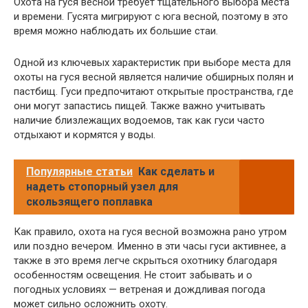
Охота на гуся весной требует тщательного выбора места
и времени. Гусята мигрируют с юга весной, поэтому в это
время можно наблюдать их большие стаи.
Одной из ключевых характеристик при выборе места для
охоты на гуся весной является наличие обширных полян и
пастбищ. Гуси предпочитают открытые пространства, где
они могут запастись пищей. Также важно учитывать
наличие близлежащих водоемов, так как гуси часто
отдыхают и кормятся у воды.
Популярные статьи
Как сделать и
надеть стопорный узел для
скользящего поплавка
Как правило, охота на гуся весной возможна рано утром
или поздно вечером. Именно в эти часы гуси активнее, а
также в это время легче скрыться охотнику благодаря
особенностям освещения. Не стоит забывать и о
погодных условиях — ветреная и дождливая погода
может сильно осложнить охоту.