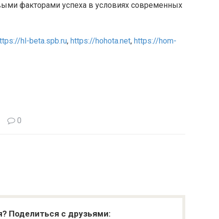
выми факторами успеха в условиях современных
ttps://hl-beta.spb.ru
,
https://hohota.net
,
https://hom-
0
я? Поделиться с друзьями: