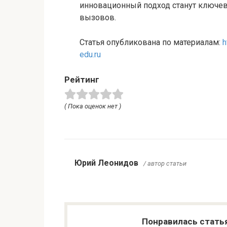
инновационный подход станут ключе
вызовов.
Статья опубликована по материалам:
h
edu.ru
Рейтинг
( Пока оценок нет )
Юрий Леонидов
/ автор статьи
Понравилась стать