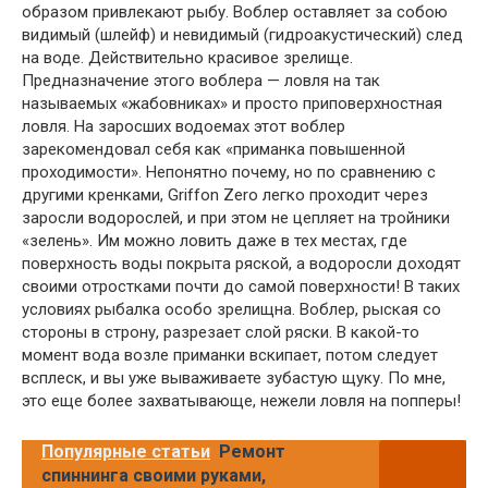
образом привлекают рыбу. Воблер оставляет за собою
видимый (шлейф) и невидимый (гидроакустический) след
на воде. Действительно красивое зрелище.
Предназначение этого воблера — ловля на так
называемых «жабовниках» и просто приповерхностная
ловля. На заросших водоемах этот воблер
зарекомендовал себя как «приманка повышенной
проходимости». Непонятно почему, но по сравнению с
другими кренками, Griffon Zero легко проходит через
заросли водорослей, и при этом не цепляет на тройники
«зелень». Им можно ловить даже в тех местах, где
поверхность воды покрыта ряской, а водоросли доходят
своими отростками почти до самой поверхности! В таких
условиях рыбалка особо зрелищна. Воблер, рыская со
стороны в строну, разрезает слой ряски. В какой-то
момент вода возле приманки вскипает, потом следует
всплеск, и вы уже вываживаете зубастую щуку. По мне,
это еще более захватывающе, нежели ловля на попперы!
Популярные статьи
Ремонт
спиннинга своими руками,