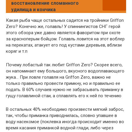
восстановление сломанного
удилища и кончика
Какая рыба чаще остальных садится на тройники Griffon
Zero? Конечно же, голавль! У спиннингистов СНГ герой
этого обзора уже давно является фаворитом при охоте
за красноперым бойцом. Голавль ловится на этот воблер
на перекатах, атакует его под кустами деревьев, вблизи
коряг и т.п
Почему лобастый так любит Griffon Zero? Скорее всего,
он напоминает ему большого, вкусного водоплавающего
жука… При ловле голавля на Griffon Zero, важно не
только правильно провести примкну, но и правильно ее
подать. В 60% случаев нужно не забрасывать приманку в
гущу голавлиной стаи, а сплавлять его к ней по течению
В остальных 40% необходимо произвести мягкий заброс,
так, чтобы приманка приводнилась, словно упавшее в
воду насекомое (поклевка иногда происходит именно во
время касания приманкой водной глади, либо через