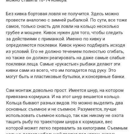
можно ставить 10-14 номера.
Без кивка бортовая ловля не получится. Здесь можно
провести аналогию с зимней рыбалкой. По сути, все тоже
самое, только снасть для ловли на кольцо несколько
грубее и мощнее. Кивок нужен для того, чтобы следить
за действиями с приманкой. Именно по кивку и
определяются поклевки. Кивок нужно подбирать исходя
из условий. Его не должно течением полностью сгибать,
но также он должен реагировать на даже самые слабые
поклевки леща. Самые «рукастые» рыбаки делают эти
кивки сами из всего, что им попадется под руку. Это
могут быть и пластиковые бутылки, и консервные банки.
Сам монтаж довольно прост. Имеется шнур, на котором
привязана кормушка. И на этот шнур вешается кольцо.
Кольца бывают разных видов. Но можно выделить два
основных: съемное и не съемное. Разумеется, лучше
использовать съемное кольцо, так как никому не охота
тащить рыбу по траектории шнура к кормушке, вес
которой может легко перевалить за килограмм. Съемным