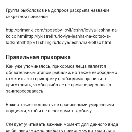
Группа рыболовов на допросе раскрыла название
секретной приманки.
http://primanki.com/sposoby-lovli/leshh/lovlya-leshha-na-
kolco.htmlhttp://lykistreli.ru/lovlya-leshha-na-koltso-s-
lodki.htmlhttp://f1sh1ng.ru/lovlya/leshh/na-koltso.html
Правильная прикормка
Как уже упоминалось, прикормка леща является
обязательным этапом рыбалки, но также необходимо
отметить, что прикормку необходимо правильно
приготовить, чтобы рыба ее не проигнорировала, а
заинтересовалась
Важно также подавать ее правильными умеренными
порциями, чтобы не перекормить добычу
Следует учитывать важный момент: для данного вида
рыбы невозможно выбрать прикормку, которая даст