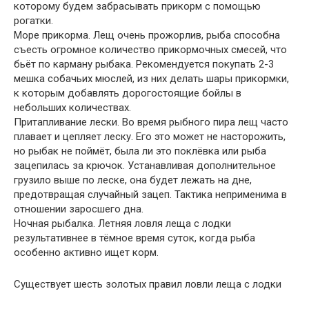
которому будем забрасывать прикорм с помощью
рогатки.
Море прикорма. Лещ очень прожорлив, рыба способна
съесть огромное количество прикормочных смесей, что
бьёт по карману рыбака. Рекомендуется покупать 2-3
мешка собачьих мюслей, из них делать шары прикормки,
к которым добавлять дорогостоящие бойлы в
небольших количествах.
Притапливание лески. Во время рыбного пира лещ часто
плавает и цепляет леску. Его это может не насторожить,
но рыбак не поймёт, была ли это поклёвка или рыба
зацепилась за крючок. Устанавливая дополнительное
грузило выше по леске, она будет лежать на дне,
предотвращая случайный зацеп. Тактика неприменима в
отношении заросшего дна.
Ночная рыбалка. Летняя ловля леща с лодки
результативнее в тёмное время суток, когда рыба
особенно активно ищет корм.
Существует шесть золотых правил ловли леща с лодки