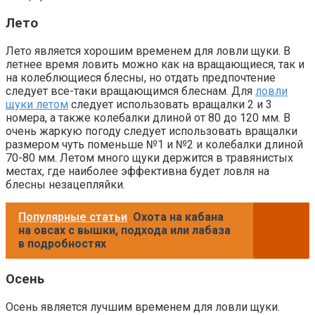
Лето
Лето является хорошим временем для ловли щуки. В
летнее время ловить можно как на вращающиеся, так и
на колеблющиеся блесны, но отдать предпочтение
следует все-таки вращающимся блеснам. Для
ловли
щуки летом
следует использовать вращалки 2 и 3
номера, а также колебалки длиной от 80 до 120 мм. В
очень жаркую погоду следует использовать вращалки
размером чуть поменьше №1 и №2 и колебалки длиной
70-80 мм. Летом много щуки держится в травянистых
местах, где наиболее эффективна будет ловля на
блесны незацепляйки.
Популярные статьи
Охота на кабана
на овсах с вышки, подхода или лабаза
в подробностях
Осень
Осень является лучшим временем для ловли щуки.