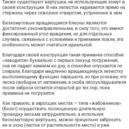
Также существуют вертушки, не использующие хомут в
своей конструкции. В них лепесток надевается прямо на
стержень через сквозное отверстие, устроенное в нем.
Безхомутовые вращающиеся блесны являются
достаточно узконаправленными, в силу того, что имеют
фиксированный угол вращения, но для отдельных
случаев, связанных с условиями и приемами ловли, эта
особенность может считаться идеальной.
Благодаря своей конструкции такая приманка способна
«заводится» буквально с первых секунд погружения,
она не падает камнем ко дну, а спокойно опускается по
спирали, благодаря медленно вращающемуся лепестку
выполняющему функцию парашюта, но при условии, что
леска свободна от натяжения, а скоба лесоукладывателя
после заброса остается открытой до тех пор, пока
приманка не погрузится.
Как правило, в заросших местах — типа «жабовников»
(болот) осуществить полноценную длительную
проводку весьма затруднительно, а используя
бесхомутовую вертушку, можно прицельно забросить
ее в окно (чистое от растительности место) и уже