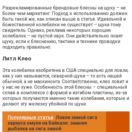
Разрекламированные брендовые блесны на щуку – не
более чем маркетинг. Подход к использованию должен
быть такой же, как описан выше в статье. Идеальной и
божественной колебалки не существует – щука тому
свидетель. Однако, реклама некоторых хороших
колебалок – не пустой звук. Они действительно ловят
щуку, если к блеснению, тактике и технике проводки
подходить правильно.
Литл Клео
Эта колебалка изобретена в США специально для ловли,
как у них называется, северной щуки – то есть нашей
обычной, а не маскинонга. Соответственно, клео ловит и
у нас не хуже. Особенность этой блесны – специальный
сплав в комплексе с формой и изгибом пластины, из-за
которых получаются именно такие колебания, которые и
делают эту железку убойной по щуке.
Популярные статьи
Ловля зимой сига
хариуса омуля на Байкале: зимняя
рыбалка на сига зимой