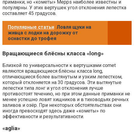
приманки, но «кометы» Mepps наиболее известны и
популярны. У этих вертушек угол отклонения лепестка
составляет 45 градусов.
Популярные статьи
Ловля щуки на
живца с лодки на дорожку от
оснастки до трофея
Вращающиеся блёсны класса «long»
Близкой по универсальности к вертушками comet
являются вращающиеся блёсны класса long,
отличающиеся более вытянутым и узким лепестком,
который отклоняется на 30 градусов. Эти вытянутые
лепестки типа лонг и угол отклонения лучше
противостоят течению, но при этом данные приманки не
менее успешно ловят хищников и в тиховодьях речных
заливов и озёр. При некоторых обстоятельствах они
иногда превосходят здесь даже «кометы» по
эффективности и результативности.
«aglia»