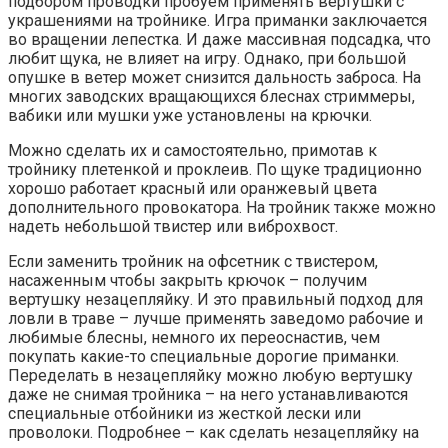
подбором проводки пробуем применять вертушки с
украшениями на тройнике. Игра приманки заключается
во вращении лепестка. И даже массивная подсадка, что
любит щука, не влияет на игру. Однако, при большой
опушке в ветер может снизится дальность заброса. На
многих заводских вращающихся блеснах стриммеры,
вабики или мушки уже установлены на крючки.
Можно сделать их и самостоятельно, примотав к
тройнику плетенкой и проклеив. По щуке традиционно
хорошо работает красный или оранжевый цвета
дополнительного провокатора. На тройник также можно
надеть небольшой твистер или виброхвост.
Если заменить тройник на офсетник с твистером,
насаженным чтобы закрыть крючок – получим
вертушку незацепляйку. И это правильный подход для
ловли в траве – лучше применять заведомо рабочие и
любимые блесны, немного их переоснастив, чем
покупать какие-то специальные дорогие приманки.
Переделать в незацепляйку можно любую вертушку
даже не снимая тройника – на него устанавливаются
специальные отбойники из жесткой лески или
проволоки. Подробнее – как сделать незацепляйку на