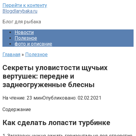
Перейти к контенту
Blogdlarybaka.ru
Блог для рыбака
Новости
Полезное
фото и описание
Главная
»
Полезное
Секреты уловистости щучьих
вертушек: передне и
заднеогруженные блесны
На чтение:
23 мин
Опубликовано:
02.02.2021
Содержание
Как сделать лопасти турбинке
1. Заготовку нужно зажать горизонтально под отверстие