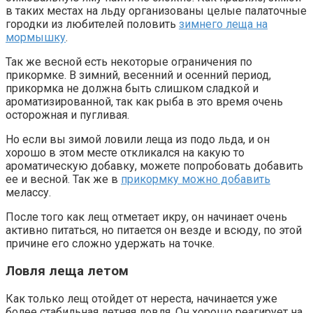
в таких местах на льду организованы целые палаточные
городки из любителей половить
зимнего леща на
мормышку
.
Так же весной есть некоторые ограничения по
прикормке. В зимний, весенний и осенний период,
прикормка не должна быть слишком сладкой и
ароматизированной, так как рыба в это время очень
осторожная и пугливая.
Но если вы зимой ловили леща из подо льда, и он
хорошо в этом месте откликался на какую то
ароматическую добавку, можете попробовать добавить
ее и весной. Так же в
прикормку можно добавить
мелассу.
После того как лещ отметает икру, он начинает очень
активно питаться, но питается он везде и всюду, по этой
причине его сложно удержать на точке.
Ловля леща летом
Как только лещ отойдет от нереста, начинается уже
более стабильная летняя ловля. Он хорошо реагирует на