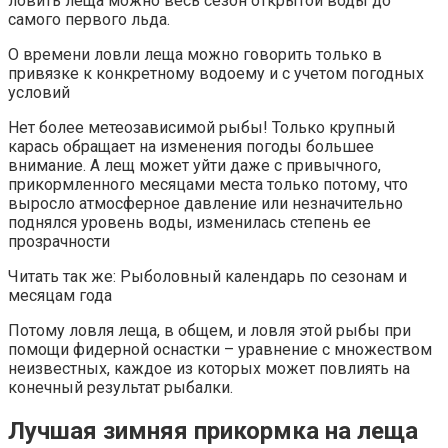
ловить леща можно весь сезон открытой воды до
самого первого льда.
О времени ловли леща можно говорить только в
привязке к конкретному водоему и с учетом погодных
условий
Нет более метеозависимой рыбы! Только крупный
карась обращает на изменения погоды большее
внимание. А лещ может уйти даже с привычного,
прикормленного месяцами места только потому, что
выросло атмосферное давление или незначительно
поднялся уровень воды, изменилась степень ее
прозрачности
Читать так же: Рыболовный календарь по сезонам и
месяцам года
Потому ловля леща, в общем, и ловля этой рыбы при
помощи фидерной оснастки – уравнение с множеством
неизвестных, каждое из которых может повлиять на
конечный результат рыбалки.
Лучшая зимняя прикормка на леща