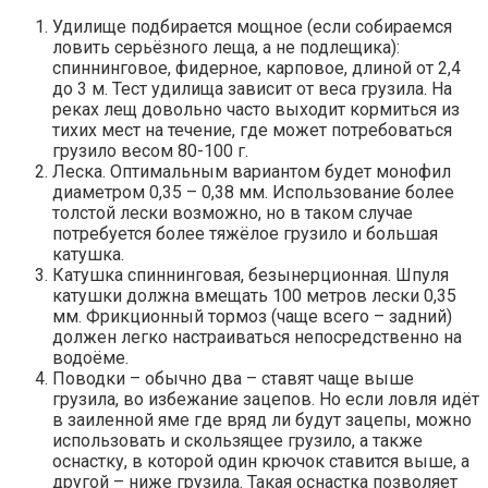
Удилище подбирается мощное (если собираемся
ловить серьёзного леща, а не подлещика):
спиннинговое, фидерное, карповое, длиной от 2,4
до 3 м. Тест удилища зависит от веса грузила. На
реках лещ довольно часто выходит кормиться из
тихих мест на течение, где может потребоваться
грузило весом 80-100 г.
Леска. Оптимальным вариантом будет монофил
диаметром 0,35 – 0,38 мм. Использование более
толстой лески возможно, но в таком случае
потребуется более тяжёлое грузило и большая
катушка.
Катушка спиннинговая, безынерционная. Шпуля
катушки должна вмещать 100 метров лески 0,35
мм. Фрикционный тормоз (чаще всего – задний)
должен легко настраиваться непосредственно на
водоёме.
Поводки – обычно два – ставят чаще выше
грузила, во избежание зацепов. Но если ловля идёт
в заиленной яме где вряд ли будут зацепы, можно
использовать и скользящее грузило, а также
оснастку, в которой один крючок ставится выше, а
другой – ниже грузила. Такая оснастка позволяет