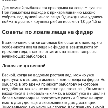
Для зимней рыбалки эта прикормка на леща — лучшая.
При грамотном подходе к прикармливанию можно
собрать под лункой много леща. Однажды мне удалось
поймать десяток крупных рыбин весом от 1,0 до 1,5 кг.
Советы по ловле леща на фидер
В заключение статьи хотелось бы осветить некоторые
особенности ловли леща на фидер в зависимости от
времени года, а так же ответить на частые вопросы
начинающих рыболовов.
Ловля леща весной
Весной, когда на водоеме растаял лед, можно уже
приступать к ловле, а именно к ловле леща на фидер. Но
рыбалка в это время приносит рыболову некоторые
неудобства, так как не понятно где стоит лещ. Он может
находиться в зимовальных ямах, а может уже вышел на
более мелководные прогретые участки. Я рекомендую
иметь два удилища и закармливать две дистанции.
Зимовальную яму найти не сложно. Как правило, зимой