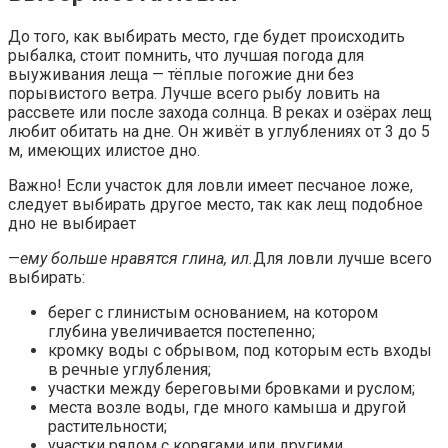
До того, как выбирать место, где будет происходить
рыбалка, стоит помнить, что лучшая погода для
выуживания леща — тёплые погожие дни без
порывистого ветра. Лучше всего рыбу ловить на
рассвете или после захода солнца. В реках и озёрах лещ
любит обитать на дне. Он живёт в углублениях от 3 до 5
м, имеющих илистое дно.
Важно! Если участок для ловли имеет песчаное ложе,
следует выбирать другое место, так как лещ подобное
дно не выбирает
—
ему больше нравятся глина, ил.
Для ловли лучше всего
выбирать:
берег с глинистым основанием, на котором
глубина увеличивается постепенно;
кромку воды с обрывом, под которым есть входы
в речные углубления;
участки между береговыми бровками и руслом;
места возле воды, где много камыша и другой
растительности;
участки рядом с корягами или другими