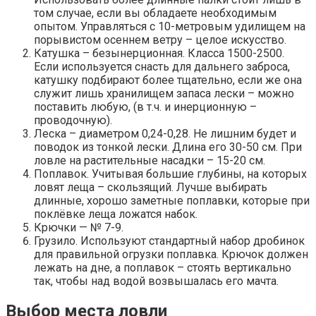
том случае, если вы обладаете необходимым
опытом. Управляться с 10-метровым удилищем на
порывистом осеннем ветру – целое искусство.
Катушка – безынерционная. Класса 1500-2500.
Если используется снасть для дальнего заброса,
катушку подбирают более тщательно, если же она
служит лишь хранилищем запаса лески – можно
поставить любую, (в т.ч. и инерционную –
проводочную).
Леска – диаметром 0,24-0,28. Не лишним будет и
поводок из тонкой лески. Длина его 30-50 см. При
ловле на растительные насадки – 15-20 см.
Поплавок. Учитывая большие глубины, на которых
ловят леща – скользящий. Лучше выбирать
длинные, хорошо заметные поплавки, которые при
поклёвке леща ложатся набок.
Крючки — № 7-9.
Грузило. Используют стандартный набор дробинок
для правильной огрузки поплавка. Крючок должен
лежать на дне, а поплавок – стоять вертикально
так, чтобы над водой возвышалась его мачта.
Выбор места ловли