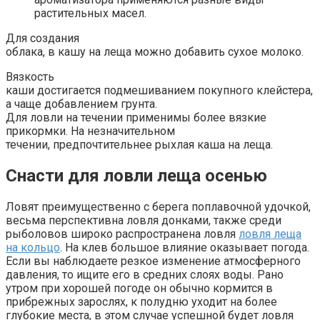
растительных масел.
Для создания
облака, в кашу на леща можно добавить сухое молоко.
Вязкость
каши достигается подмешиванием покупного клейстера,
а чаще добавлением грунта.
Для ловли на течении применимы более вязкие
прикормки. На незначительном
течении, предпочтительнее рыхлая каша на леща.
Снасти для ловли леща осенью
Ловят преимущественно с берега поплавочной удочкой,
весьма перспективна ловля донками, также среди
рыболовов широко распространена ловля
ловля леща
на кольцо
. На клев большое влияние оказывает погода.
Если вы наблюдаете резкое изменение атмосферного
давления, то ищите его в средних слоях воды. Рано
утром при хорошей погоде он обычно кормится в
прибрежных зарослях, к полудню уходит на более
глубокие места, в этом случае успешной будет ловля