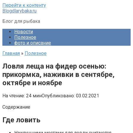
Перейти к контенту
Blogdlarybaka.ru
Блог для рыбака
Новости
Полезное
фото и описание
Главная
»
Полезное
Ловля леща на фидер осенью:
прикормка, наживки в сентябре,
октябре и ноябре
На чтение:
24 мин
Опубликовано:
03.02.2021
Содержание
Где ловить
Наилучшими местами для ловли считаются