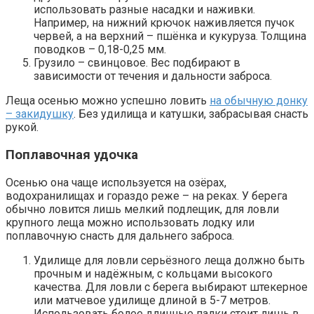
использовать разные насадки и наживки.
Например, на нижний крючок наживляется пучок
червей, а на верхний – пшёнка и кукуруза. Толщина
поводков – 0,18-0,25 мм.
Грузило – свинцовое. Вес подбирают в
зависимости от течения и дальности заброса.
Леща осенью можно успешно ловить
на обычную донку
– закидушку
. Без удилища и катушки, забрасывая снасть
рукой.
Поплавочная удочка
Осенью она чаще используется на озёрах,
водохранилищах и гораздо реже – на реках. У берега
обычно ловится лишь мелкий подлещик, для ловли
крупного леща можно использовать лодку или
поплавочную снасть для дальнего заброса.
Удилище для ловли серьёзного леща должно быть
прочным и надёжным, с кольцами высокого
качества. Для ловли с берега выбирают штекерное
или матчевое удилище длиной в 5-7 метров.
Использовать более длинные палки стоит лишь в