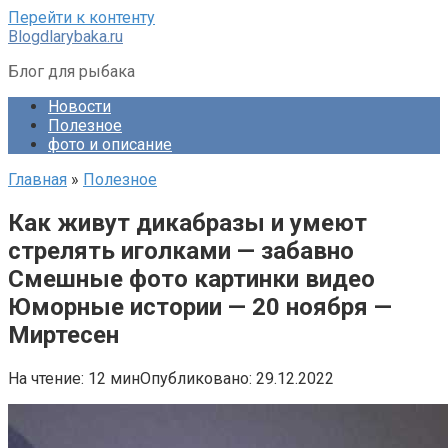
Перейти к контенту
Blogdlarybaka.ru
Блог для рыбака
Новости
Полезное
фото и описание
Главная
»
Полезное
Как живут дикабразы и умеют
стрелять иголками — забавно
Смешные фото картинки видео
Юморные истории — 20 ноября —
Миртесен
На чтение:
12 мин
Опубликовано:
29.12.2022