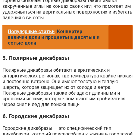
горным склонам. Горные дикабразы также имеют
закрученные иглы на концах своих игл, что помогает им
удерживаться на вертикальных поверхностях и избегать
падения с высоты.
Популярные статьи
Конвертер
величин доли и проценты в десятые и
сотые доли
5. Полярные дикабразы
Полярные дикабразы обитают в арктических и
антарктических регионах, где температура крайне низкая
и постоянно ветрено. Они имеют толстую и теплую
шерсть, которая защищает их от холода и ветра.
Полярные дикабразы также обладают длинными и
крепкими иглами, которые помогают им пробиваться
через снег и лед для поиска пищи.
6. Городские дикабразы
Городские дикабразы — это специфический тип
дикабразов, который приспособлен к жизни в городской