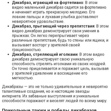
Дикабраз, играющий на фортепиано
: В этом
видео маленький дикабраз садится за фортепиано
и начинает играть прекрасную мелодию. Его
ловкие пальцы и лукавая улыбка доставляют
невероятное удовольствие.
Дикабраз, прыгающий через препятствия
: В этом
видео дикабраз демонстрирует свои умения в
прыжках. Он легко перепрыгивает через
различные препятствия, будь то стены или ящики, и
вызывает восторг у зрителей своей
грациозностью.
Дикабраз, стреляющий иголками
: В этом видео
дикабраз демонстрирует свою уникальную
способность стрелять иголками из своих ноздрей.
Он точно прицеливается и поражает цель, вызывая
у зрителей удивление и восхищение его
меткостью.
Дикабразы — это не только удивительные и невероятно
талантливые создания, но и настоящие звезды
интернета. Их забавные выступления и уникальные
способности поражают и веселят людей по всему миру.
Прикольные трюки и победы дикабразов