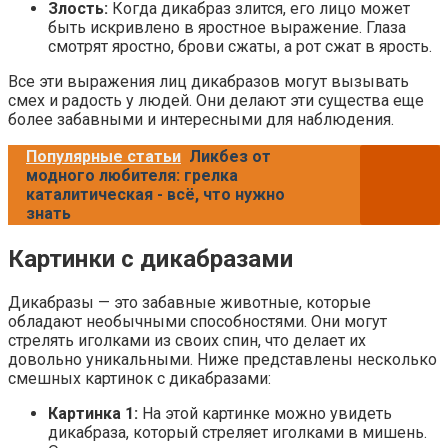
Злость:
Когда дикабраз злится, его лицо может
быть искривлено в яростное выражение. Глаза
смотрят яростно, брови сжаты, а рот сжат в ярость.
Все эти выражения лиц дикабразов могут вызывать
смех и радость у людей. Они делают эти существа еще
более забавными и интересными для наблюдения.
Популярные статьи
Ликбез от
модного любителя: грелка
каталитическая - всё, что нужно
знать
Картинки с дикабразами
Дикабразы — это забавные животные, которые
обладают необычными способностями. Они могут
стрелять иголками из своих спин, что делает их
довольно уникальными. Ниже представлены несколько
смешных картинок с дикабразами:
Картинка 1:
На этой картинке можно увидеть
дикабраза, который стреляет иголками в мишень.