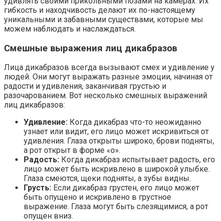
удивлять своими прикольными позами на камерах. Их
гибкость и находчивость делают их по-настоящему
уникальными и забавными существами, которые мы
можем наблюдать и наслаждаться.
Смешные выражения лиц дикабразов
Лица дикабразов всегда вызывают смех и удивление у
людей. Они могут выражать разные эмоции, начиная от
радости и удивления, заканчивая грустью и
разочарованием. Вот несколько смешных выражений
лиц дикабразов:
Удивление:
Когда дикабраз что-то неожиданно
узнает или видит, его лицо может искривиться от
удивления. Глаза открыты широко, брови подняты,
а рот открыт в форме «о».
Радость:
Когда дикабраз испытывает радость, его
лицо может быть искривлено в широкой улыбке.
Глаза смеются, щеки подняты, а зубы видны.
Грусть:
Если дикабраз грустен, его лицо может
быть опущено и искривлено в грустное
выражение. Глаза могут быть слезящимися, а рот
опущен вниз.