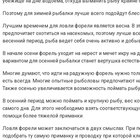
убежище на дне водоема, откуда выманить рыбу крайне
Поэтому для зимней рыбалки лучше всего подойдут бле
Лучшим временем для ловли форели является весна. В эт
предпочитает охотиться на насекомых, поэтому лучше в
весенний период, рыба ведет себя очень активно и добы
В начале осени форель уходит на нерест и мечет икру 
вариантом для осенней рыбалки станет вертушка естеств
Многие думают, что идти на радужную форель нужно толь
есть всегда. Многие опытные рыболовы предпочитают на
Также осенью увеличивается возможность поймать рыбу 
В осенний период можно поймать и крупную рыбу, вес ко
самого дна. Для этого необходимо взять соответствующую
помощи более тяжелой приманки.
Ловля форели может заключаться в двух смыслах. При пе
подобрать ту самую приманку и проводку при которой к