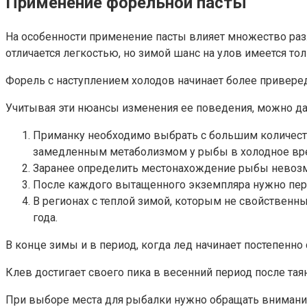
Применение форельной пасты
На особенности применение пасты влияет множество разл
отличается легкостью, но зимой шанс на улов имеется т
Форель с наступлением холодов начинает более привередл
Учитывая эти нюансы изменения ее поведения, можно д
Приманку необходимо выбрать с большим количеств
замедленным метаболизмом у рыбы в холодное время
Заранее определить местонахождение рыбы невозмож
После каждого вытащенного экземпляра нужно пере
В регионах с теплой зимой, которым не свойственн
года.
В конце зимы и в период, когда лед начинает постепенно
Клев достигает своего пика в весенний период после та
При выборе места для рыбалки нужно обращать внимание н