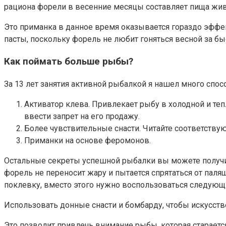
рациона форели в весенние месяцы составляет пища жи
Это приманка в данное время оказывается гораздо эфф
пасты, поскольку форель не любит гоняться весной за бы
Как поймать больше рыбы?
За 13 лет занятия активной рыбалкой я нашел много спо
Активатор клева. Привлекает рыбу в холодной и теп
ввести запрет на его продажу.
Более чувствительные снасти. Читайте соответствую
Приманки на основе феромонов.
Остальные секреты успешной рыбалки вы можете получить 
форель не переносит жару и пытается спрятаться от пал
поклевку, вместо этого нужно воспользоваться следующ
Использовать донные снасти и бомбарду, чтобы искусств
Это позволит привлечь внимание рыбы, которая старает