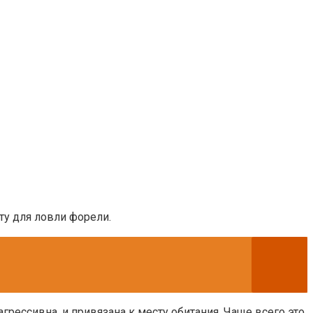
ту для ловли форели.
грессивна, и привязана к месту обитания. Чаще всего это