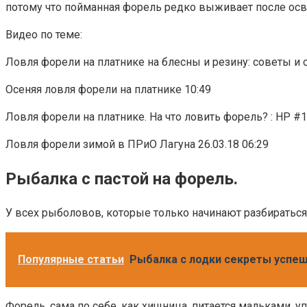
потому что пойманная форель редко выживает после ос
Видео по теме:
Ловля форели на платнике на блесны и резину: советы и 
Осеняя ловля форели на платнике 10:49
Ловля форели на платнике. На что ловить форель? : НР #1
Ловля форели зимой в ПРиО Лагуна 26.03.18 06:29
Рыбалка с пастой на форель.
У всех рыболовов, которые только начинают разбираться 
Популярные статьи
Рыбалка с лодки секреты успеш
Форель, сама по себе, как хищница, питается мальками, 