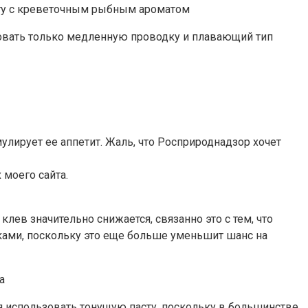
сту с креветочным рыбным ароматом
овать только медленную проводку и плавающий тип
улирует ее аппетит. Жаль, что Росприроднадзор хочет
 моего сайта.
лев значительно снижается, связанно это с тем, что
дками, поскольку это еще больше уменьшит шанс на
а
я использовать тонущую пасту, поскольку в большинстве