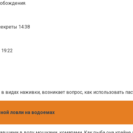
вобождения.
секреты 14:38
 19:22
в видах наживки, возникает вопрос, как использовать пас
ной ловли на водоемах
упавшими в воду мошками, комарами. Как рыба она крайне а