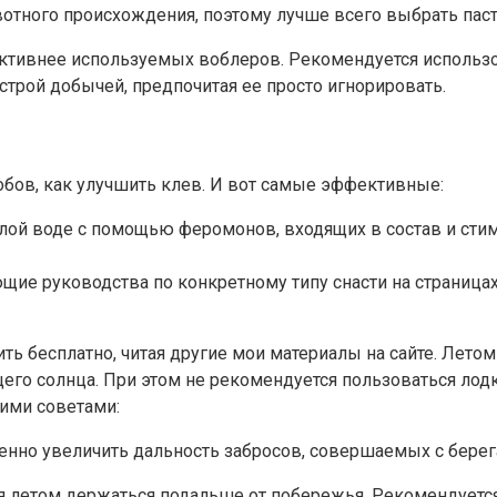
вотного происхождения, поэтому лучше всего выбрать па
ективнее используемых воблеров. Рекомендуется использ
строй добычей, предпочитая ее просто игнорировать.
собов, как улучшить клев. И вот самые эффективные:
лой воде с помощью феромонов, входящих в состав и стим
щие руководства по конкретному типу снасти на страницах
бесплатно, читая другие мои материалы на сайте. Летом к
ящего солнца. При этом не рекомендуется пользоваться ло
ими советами:
енно увеличить дальность забросов, совершаемых с берег
ся летом держаться подальше от побережья. Рекомендуетс