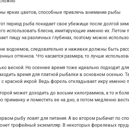
 сложно
сны ярких цветов, способные привлечь внимание рыбы
от период рыба покидает свое убежище после долгой зимне
сего использовать блесна, имитирующие именно их. Летом
вает пищу на различных глубинах, поэтому можно использ
на дне водоемов, следовательно и наживки должны быть р
енных оттенков. Что касается размера, то лучше использо
ко весной. Но осеннее время тоже идеально подходит для
ходить время для платной рыбалки в основном осенью. Та
с красной икрой. Ведь форель откладывает икру именно п
торой может доходить до восьми килограммов, а то и бол
 приманку и поместить ее на дно, а потом медленно вести
рвом рыбу ловят для питания. А во втором рыбачат по спо
люнет трофейный экземпляр. В некоторых форелевых пруда