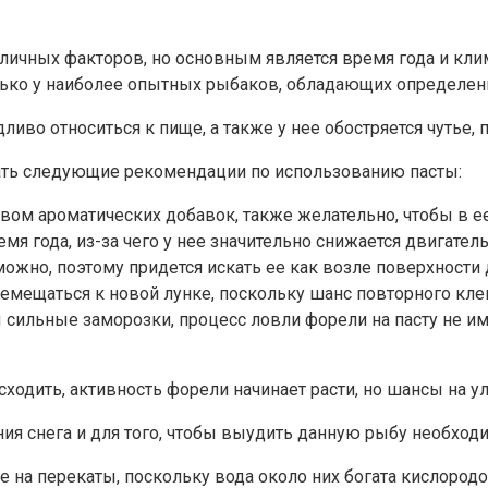
ичных факторов, но основным является время года и клим
олько у наиболее опытных рыбаков, обладающих определен
иво относиться к пище, а также у нее обостряется чутье, 
ать следующие рекомендации по использованию пасты:
ом ароматических добавок, также желательно, чтобы в е
 года, из-за чего у нее значительно снижается двигатель
но, поэтому придется искать ее как возле поверхности дн
мещаться к новой лунке, поскольку шанс повторного кле
ы сильные заморозки, процесс ловли форели на пасту не и
 сходить, активность форели начинает расти, но шансы на 
яния снега и для того, чтобы выудить данную рыбу необхо
а перекаты, поскольку вода около них богата кислородом,