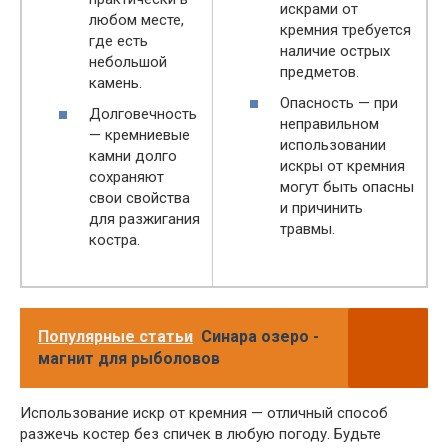
искрами от
любом месте,
кремния требуется
где есть
наличие острых
небольшой
предметов.
камень.
Опасность — при
Долговечность
неправильном
— кремниевые
использовании
камни долго
искры от кремния
сохраняют
могут быть опасны
свои свойства
и причинить
для разжигания
травмы.
костра.
Популярные статьи
Синара озеро -
магнит для рыболовов
Использование искр от кремния — отличный способ
разжечь костер без спичек в любую погоду. Будьте