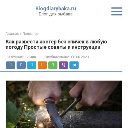
Перейти
Blogdlarybaka.ru
к
Блог для рыбака
контенту
Главная
»
Полезное
Как развести костер без спичек в любую
погоду Простые советы и инструкции
На чтение:
17 мин
Опубликовано:
06.08.2023