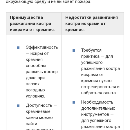
окружающую среду и не вызовет пожара.
Преимущества
Недостатки разжигания
разжигания костра
костра искрами от
искрами от кремния:
кремния:
Эффективность
Требуется
— искры от
практика — для
кремния
успешного
способны
разжигания костра
разжечь костер
искрами от
даже при
кремния нужно
плохих
потренироваться и
погодных
набраться опыта.
условиях.
Необходимость
Доступность —
дополнительных
кремниевые
инструментов —
камни можно
для успешного
найти
разжигания костра
практически в