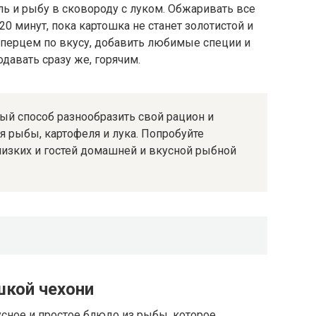
ь и рыбу в сковороду с луком. Обжаривать все
0 минут, пока картошка не станет золотистой и
 перцем по вкусу, добавить любимые специи и
авать сразу же, горячим.
ый способ разнообразить свой рацион и
я рыбы, картофеля и лука. Попробуйте
лизких и гостей домашней и вкусной рыбной
шкой чехони
усное и простое блюдо из рыбы, которое