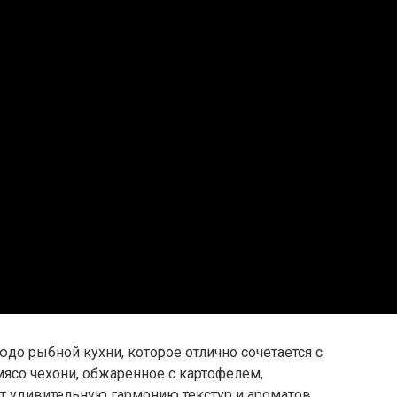
юдо рыбной кухни, которое отлично сочетается с
ясо чехони, обжаренное с картофелем,
т удивительную гармонию текстур и ароматов.