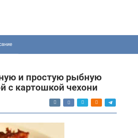
сание
сную и простую рыбную
й с картошкой чехони