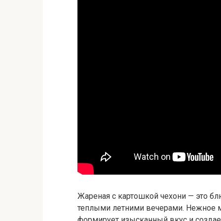
Жареная с картошкой чехони — это бл
теплыми летними вечерами. Нежное м
формирует изысканный вкус и создае