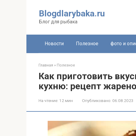
Перейти
к
Blogdlarybaka.ru
контенту
Блог для рыбака
Новости
Полезное
фото и опи
Главная
»
Полезное
Как приготовить вку
кухню: рецепт жарено
На чтение:
12 мин
Опубликовано:
06.08.2023