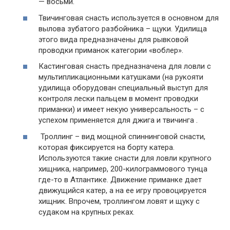
— восьми.
Твичинговая снасть используется в основном для
вылова зубатого разбойника – щуки. Удилища
этого вида предназначены для рывковой
проводки приманок категории «воблер».
Кастинговая снасть предназначена для ловли с
мультипликационными катушками (на рукояти
удилища оборудован специальный выступ для
контроля лески пальцем в момент проводки
приманки) и имеет некую универсальность – с
успехом применяется для джига и твичинга .
Троллинг – вид мощной спиннинговой снасти,
которая фиксируется на борту катера.
Используются такие снасти для ловли крупного
хищника, например, 200-килограммового тунца
где-то в Атлантике. Движение приманке дает
движущийся катер, а на ее игру провоцируется
хищник. Впрочем, троллингом ловят и щуку с
судаком на крупных реках.