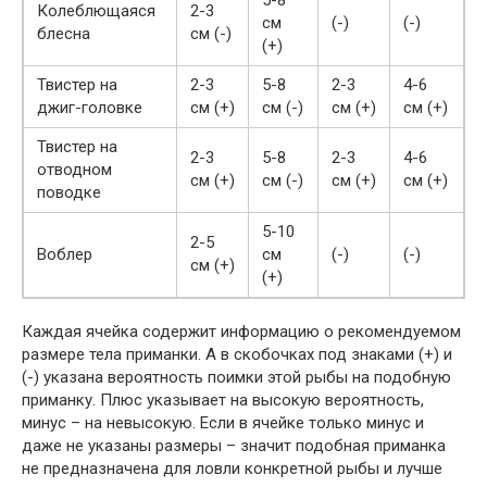
5-8
Колеблющаяся
2-3
см
(-)
(-)
блесна
см (-)
(+)
Твистер на
2-3
5-8
2-3
4-6
джиг-головке
см (+)
см (-)
см (+)
см (+)
Твистер на
2-3
5-8
2-3
4-6
отводном
см (+)
см (-)
см (+)
см (+)
поводке
5-10
2-5
Воблер
см
(-)
(-)
см (+)
(+)
Каждая ячейка содержит информацию о рекомендуемом
размере тела приманки. А в скобочках под знаками (+) и
(-) указана вероятность поимки этой рыбы на подобную
приманку. Плюс указывает на высокую вероятность,
минус – на невысокую. Если в ячейке только минус и
даже не указаны размеры – значит подобная приманка
не предназначена для ловли конкретной рыбы и лучше