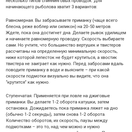
несколько типов спиннинговых проводок. Для
начинающего рыболова хватит 3 вариантов:
Равномерная. Вы забрасываете приманку (чаще всего
блесна, реже воблер или силикон) на 20-50 метров.
Ждете, пока она достигнет дна. Делаете рывок удилищем
и начинаете равномерную проводку. Скорость выбираете
сами. Но учтите, что большинство вертушек и твистеров
рассчитаны на определенную минимальную скорость,
ниже которой лепесток не будет крутиться, а хвостик
твистера не заиграет как нужно. Перед забросами вдаль
поводите приманку в воде и выясните – при какой
скорости подмотки визуально вы видите, что она
“крутится” как нужно.
Ступенчатая. Применяется при ловле на джиговые
приманки. Вы делаете 1-2 оборота катушки, затем
остановка. Дожидаетесь пока приманка ляжет на дно
(обычно 1-2 секунды), затем снова 1-2 оборота.
Количество оборотов, их скорость, паузы между
подмотками – это то, над чем можно и нужно