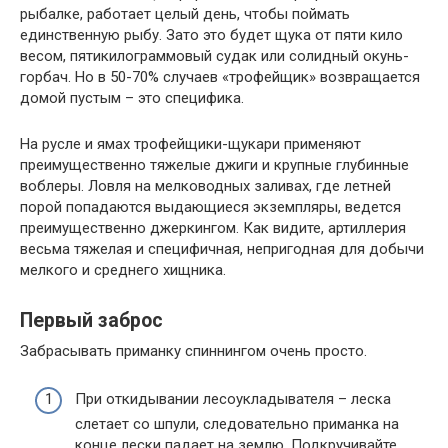
рыбалке, работает целый день, чтобы поймать
единственную рыбу. Зато это будет щука от пяти кило
весом, пятикилограммовый судак или солидный окунь-
горбач. Но в 50-70% случаев «трофейщик» возвращается
домой пустым – это специфика.
На русле и ямах трофейщики-щукари применяют
преимущественно тяжелые джиги и крупные глубинные
воблеры. Ловля на мелководных заливах, где летней
порой попадаются выдающиеся экземпляры, ведется
преимущественно джеркингом. Как видите, артиллерия
весьма тяжелая и специфичная, непригодная для добычи
мелкого и среднего хищника.
Первый заброс
Забрасывать приманку спиннингом очень просто.
При откидывании лесоукладывателя – леска
слетает со шпули, следовательно приманка на
конце лески падает на землю. Подкручивайте