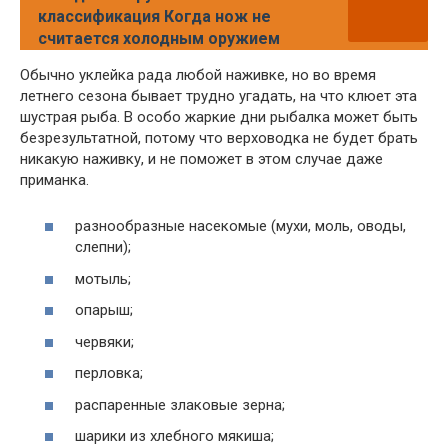
классификация Когда нож не
считается холодным оружием
Обычно уклейка рада любой наживке, но во время
летнего сезона бывает трудно угадать, на что клюет эта
шустрая рыба. В особо жаркие дни рыбалка может быть
безрезультатной, потому что верховодка не будет брать
никакую наживку, и не поможет в этом случае даже
приманка.
разнообразные насекомые (мухи, моль, оводы,
слепни);
мотыль;
опарыш;
червяки;
перловка;
распаренные злаковые зерна;
шарики из хлебного мякиша;