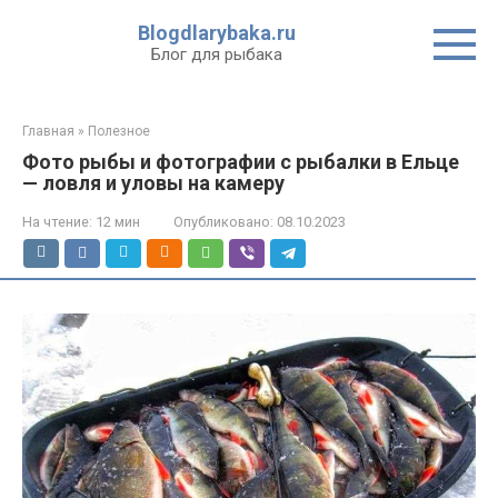
Перейти
Blogdlarybaka.ru
к
Блог для рыбака
контенту
Главная
»
Полезное
Фото рыбы и фотографии с рыбалки в Ельце
— ловля и уловы на камеру
На чтение:
12 мин
Опубликовано:
08.10.2023