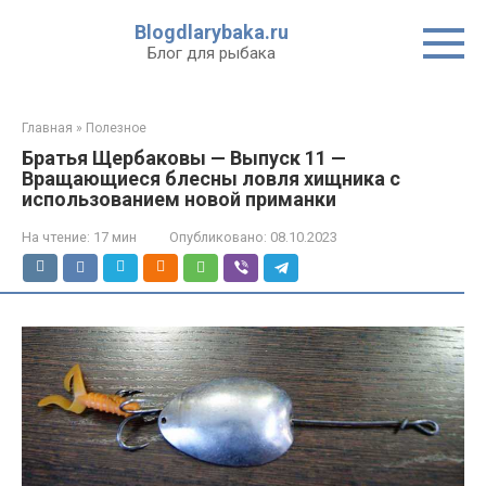
Перейти
Blogdlarybaka.ru
к
Блог для рыбака
контенту
Главная
»
Полезное
Братья Щербаковы — Выпуск 11 —
Вращающиеся блесны ловля хищника с
использованием новой приманки
На чтение:
17 мин
Опубликовано:
08.10.2023