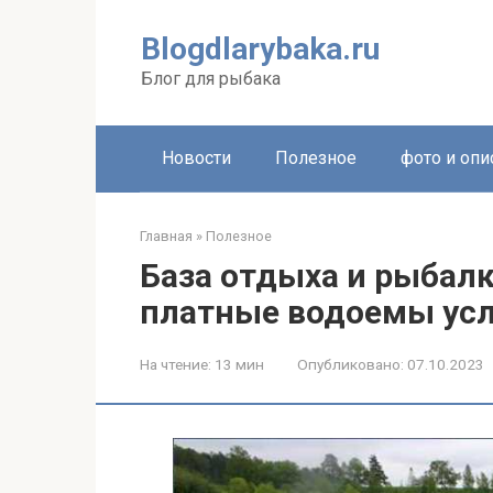
Перейти
к
Blogdlarybaka.ru
контенту
Блог для рыбака
Новости
Полезное
фото и опи
Главная
»
Полезное
База отдыха и рыбалк
платные водоемы ус
На чтение:
13 мин
Опубликовано:
07.10.2023