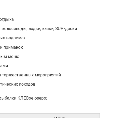
 отдыха
: велосипеды, лодки, каяки, SUP-доски
ных водоемах
и приманок
зным меню
гами
я торжественных мероприятий
стических походов
 рыбалки КЛЁВое озеро: