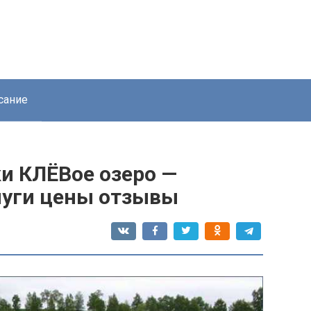
сание
и КЛЁВое озеро —
луги цены отзывы