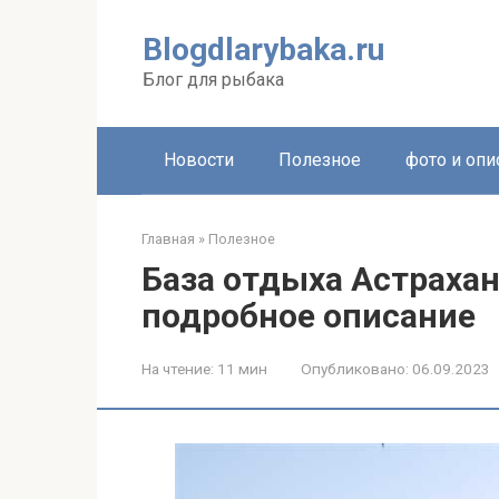
Перейти
к
Blogdlarybaka.ru
контенту
Блог для рыбака
Новости
Полезное
фото и опи
Главная
»
Полезное
База отдыха Астраха
подробное описание
На чтение:
11 мин
Опубликовано:
06.09.2023