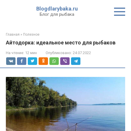
Перейти
Blogdlarybaka.ru
к
Блог для рыбака
контенту
Главная
»
Полезное
Айтодорка: идеальное место для рыбаков
На чтение:
12 мин
Опубликовано:
24.07.2022