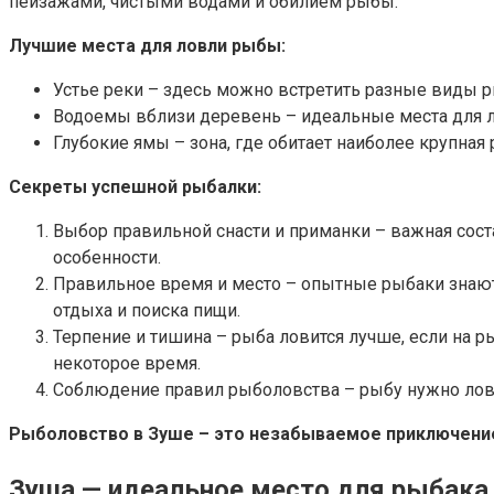
пейзажами, чистыми водами и обилием рыбы.
Лучшие места для ловли рыбы:
Устье реки – здесь можно встретить разные виды ры
Водоемы вблизи деревень – идеальные места для л
Глубокие ямы – зона, где обитает наиболее крупная
Секреты успешной рыбалки:
Выбор правильной снасти и приманки – важная сос
особенности.
Правильное время и место – опытные рыбаки знают
отдыха и поиска пищи.
Терпение и тишина – рыба ловится лучше, если на 
некоторое время.
Соблюдение правил рыболовства – рыбу нужно лови
Рыболовство в Зуше – это незабываемое приключение
Зуша — идеальное место для рыбака