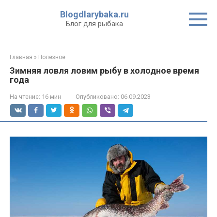
Перейти
Blogdlarybaka.ru
к
Блог для рыбака
контенту
Главная
»
Полезное
Зимняя ловля ловим рыбу в холодное время
года
На чтение:
16 мин
Опубликовано:
06.09.2023