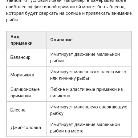
зависит от условий ловли. Например, в замерзшей воде
наиболее эффективной приманкой может быть блесна,
которая будет сверкать на солнце и привлекать внимание
рыбы.
Вид
Описание
приманки
Имитирует движение маленькой
Балансир
рыбки
Имитирует маленького насекомого
Мормышка
или личинку рыбы
Силиконовые
Гибкие и эластичные приманки из
приманки
силикона
Имитирует маленькую сверкающую
Блесна
рыбку
Имитирует движение маленькой
Джиг-головка
рыбки на месте