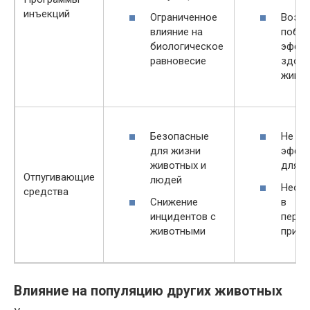
инъекций
Ограниченное
Возм
влияние на
побо
биологическое
эффек
равновесие
здор
живо
Безопасные
Не вс
для жизни
эффе
животных и
для в
Отпугивающие
людей
Необ
средства
Снижение
в
инцидентов с
перио
животными
приме
Влияние на популяцию других животных