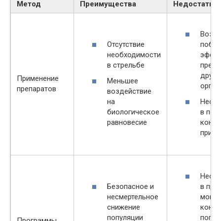
Метод
Преимущества
Недостатки
Возм
Отсутствие
побо
необходимости
эффе
в стрельбе
препа
други
Применение
Меньшее
орга
препаратов
воздействие
на
Необ
биологическое
в пос
равновесие
контр
приме
Необ
Безопасное и
в про
несмертельное
монит
снижение
контр
популяции
попул
Программы