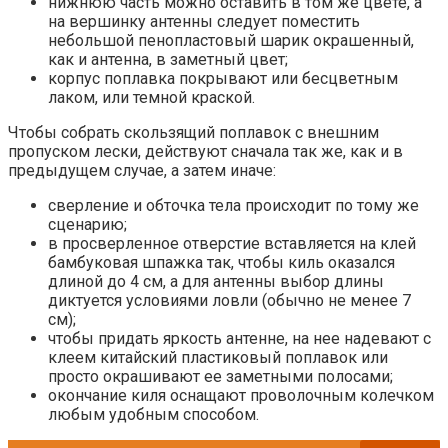
нижнюю часть можно оставить в том же цвете, а
на вершинку антенны следует поместить
небольшой пенопластовый шарик окрашенный,
как и антенна, в заметный цвет;
корпус поплавка покрывают или бесцветным
лаком, или темной краской.
Чтобы собрать скользящий поплавок с внешним
пропуском лески, действуют сначала так же, как и в
предыдущем случае, а затем иначе:
сверление и обточка тела происходит по тому же
сценарию;
в просверленное отверстие вставляется на клей
бамбуковая шпажка так, чтобы киль оказался
длиной до 4 см, а для антенны выбор длины
диктуется условиями ловли (обычно не менее 7
см);
чтобы придать яркость антенне, на нее надевают с
клеем китайский пластиковый поплавок или
просто окрашивают ее заметными полосами;
окончание киля оснащают проволочным колечком
любым удобным способом.