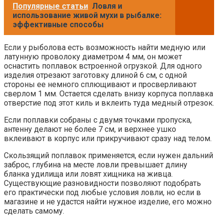
Популярные статьи
Ловля и
использование живой мухи в рыбалке:
эффективные способы
Если у рыболова есть возможность найти медную или
латунную проволоку диаметром 4 мм, он может
оснастить поплавок встроенной огрузкой. Для одного
изделия отрезают заготовку длиной 6 см, с одной
стороны ее немного сплющивают и просверливают
сверлом 1 мм. Остается сделать внизу корпуса поплавка
отверстие под этот киль и вклеить туда медный отрезок.
Если поплавки собраны с двумя точками пропуска,
антенну делают не более 7 см, и верхнее ушко
вклеивают в корпус или прикручивают сразу над телом.
Скользящий поплавок применяется, если нужен дальний
заброс, глубина на месте ловли превышает длину
бланка удилища или ловят хищника на живца.
Существующие разновидности позволяют подобрать
его практически под любые условия ловли, но если в
магазине и не удастся найти нужное изделие, его можно
сделать самому.