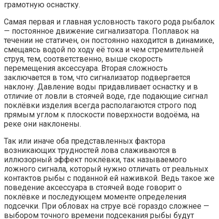
грамотную оснастку.
Самая первая и главная условность такого рода рыбалок
— постоянное движение сигнализатора. Поплавок на
течении не статичен, он постоянно находится в динамике,
смещаясь водой по ходу её тока и чем стремительней
струя, тем, соответственно, выше скорость
перемещения аксессуара. Вторая сложность
заключается в том, что сигнализатор подвергается
наклону. Давление воды придавливает оснастку и в
отличие от ловли в стоячей воде, где подающие сигнал
поклёвки изделия всегда располагаются строго под
прямым углом к плоскости поверхности водоёма, на
реке они наклонены.
Так или иначе оба представленных фактора
возникающих трудностей лова слаживаются в
иллюзорный эффект поклёвки, так называемого
ложного сигнала, который нужно отличать от реальных
контактов рыбы с поданной ей наживкой. Ведь такое же
поведение аксессуара в стоячей воде говорит о
поклёвке и последующем моменте определения
подсечки. При обловах на струе всё гораздо сложнее —
выбором точного времени подсекания рыбы будут