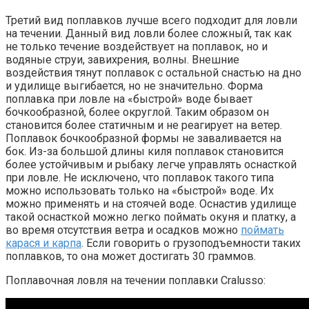
Третий вид поплавков лучше всего подходит для ловли
на течении. Данный вид ловли более сложный, так как
не только течение воздействует на поплавок, но и
водяные струи, завихрения, волны. Внешние
воздействия тянут поплавок с остальной снастью на дно
и удилище выгибается, но не значительно. Форма
поплавка при ловле на «быстрой» воде бывает
бочкообразной, более округлой. Таким образом он
становится более статичным и не реагирует на ветер.
Поплавок бочкообразной формы не заваливается на
бок. Из-за большой длины киля поплавок становится
более устойчивым и рыбаку легче управлять оснасткой
при ловле. Не исключено, что поплавок такого типа
можно использовать только на «быстрой» воде. Их
можно применять и на стоячей воде. Оснастив удилище
такой оснасткой можно легко поймать окуня и платку, а
во время отсутствия ветра и осадков можно
поймать
карася и карпа
. Если говорить о грузоподъемности таких
поплавков, то она может достигать 30 граммов.
Поплавочная ловля на течении поплавки Cralusso: