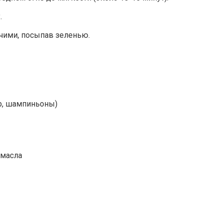
.
чими, посыпав зеленью.
р, шампиньоны)
 масла