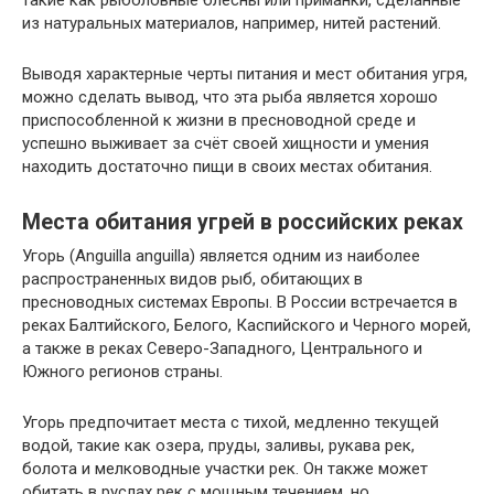
такие как рыболовные блесны или приманки, сделанные
из натуральных материалов, например, нитей растений.
Выводя характерные черты питания и мест обитания угря,
можно сделать вывод, что эта рыба является хорошо
приспособленной к жизни в пресноводной среде и
успешно выживает за счёт своей хищности и умения
находить достаточно пищи в своих местах обитания.
Места обитания угрей в российских реках
Угорь (Anguilla anguilla) является одним из наиболее
распространенных видов рыб, обитающих в
пресноводных системах Европы. В России встречается в
реках Балтийского, Белого, Каспийского и Черного морей,
а также в реках Северо-Западного, Центрального и
Южного регионов страны.
Угорь предпочитает места с тихой, медленно текущей
водой, такие как озера, пруды, заливы, рукава рек,
болота и мелководные участки рек. Он также может
обитать в руслах рек с мощным течением, но