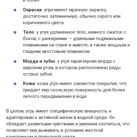
и более.
Окраска:
угри имеют мрачную окраску,
достаточно затемненную, обычно серого или
коричневого цвета.
Тело:
у угря удлиненное тело, немного сжатое с
боков, с раннериями — длинными подвижными
плавниками на спине и животе, а также мощным и
гладким хвостовым плавником.
Морда и зубы:
у угря характерная морда с
широким ртом, в котором расположены ряды
острых зубов.
Кожа:
кожа угря имеет слизистое покрытие, что
придает ему скользкую поверхность для более
легкого передвижения в воде.
В целом, угрь имеет специфическую внешность и
адаптирован к активной жизни в водной среде. Он
обладает развитыми чувствами и умением охотиться, что
позволяет ему выживать в условиях жесткой
конкуренции в природной среде.