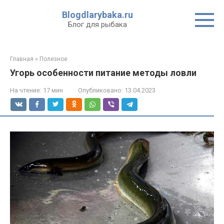
Перейти
Blogdlarybaka.ru
к
Блог для рыбака
контенту
Главная
»
Полезное
Угорь особенности питание методы ловли
На чтение:
17 мин
Опубликовано:
13.04.2023