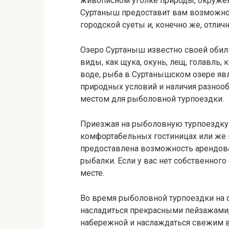
живописном уголке природы, окружен
Суртаныш предоставит вам возможнос
городской суеты и, конечно же, отлич
Озеро Суртаныш известно своей обил
виды, как щука, окунь, лещ, голавль, 
воде, рыба в Суртанышском озере явл
природных условий и наличия разно
местом для рыболовной турпоездки.
Приезжая на рыболовную турпоездку 
комфортабельных гостиницах или же 
предоставлена возможность арендова
рыбалки. Если у вас нет собственного
месте.
Во время рыболовной турпоездки на 
насладиться прекрасными пейзажами, 
набережной и наслаждаться свежим в