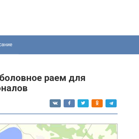
сание
боловное раем для
оналов