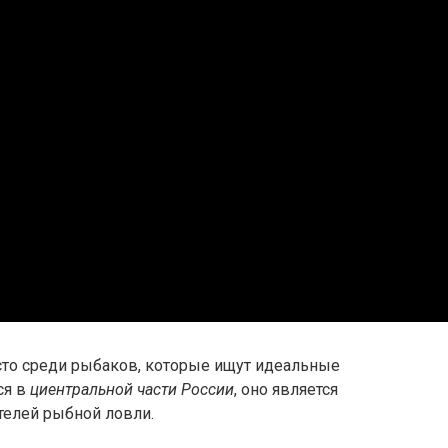
сто среди рыбаков, которые ищут идеальные
ся в
циентральной части России
, оно является
елей рыбной ловли.