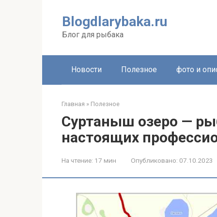
Перейти
к
Blogdlarybaka.ru
контенту
Блог для рыбака
Новости
Полезное
фото и опи
Главная
»
Полезное
Суртаныш озеро — ры
настоящих професси
На чтение:
17 мин
Опубликовано:
07.10.2023