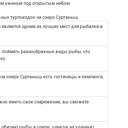
ким ужином под открытым небом.
ных турпоездок на озеро Суртаныш
ш является одним из лучших мест для рыбалки в
е поймать разнообразные виды рыбы, что
ку.
: на озере Суртаныш есть гостиницы и кемпинги,
ужно иметь свое снаряжение, вы сможете
ря обилию рыбы в озере, шансов на удачную