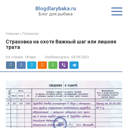
Перейти
Blogdlarybaka.ru
к
Блог для рыбака
контенту
Главная
»
Полезное
Страховка на охоте Важный шаг или лишняя
трата
На чтение:
18 мин
Опубликовано:
04.09.2023