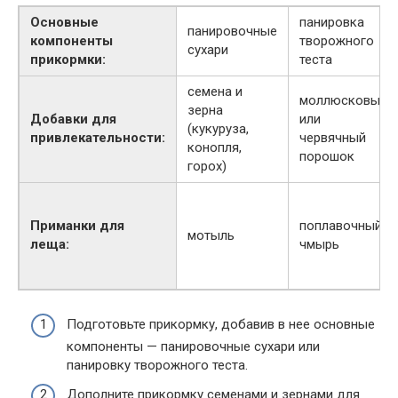
Основные
панировка
панировочные
компоненты
творожного
сухари
прикормки:
теста
семена и
моллюсковый
зерна
Добавки для
или
(кукуруза,
привлекательности:
червячный
конопля,
порошок
горох)
Приманки для
поплавочный
мотыль
леща:
чмырь
Подготовьте прикормку, добавив в нее основные
компоненты — панировочные сухари или
панировку творожного теста.
Дополните прикормку семенами и зернами для