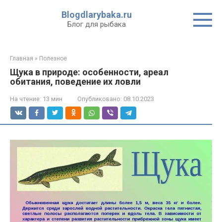
Перейти
Blogdlarybaka.ru
к
Блог для рыбака
контенту
Главная
»
Полезное
Щука в природе: особенности, ареал
обитания, поведение их ловли
На чтение:
13 мин
Опубликовано:
08.10.2023