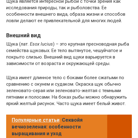
Щука является интересной рыбой с точки зрения как
исследования природы, так и рыболовства. Ее
особенности внешнего вида, образа жизни и способов
ловли делают ее привлекательной для многих людей.
Внешний вид
Щука (лат.
Esox lucius
) – это крупная пресноводная рыба
семейства щуковых. Ее тело вытянутое, чешуйчатое и
покрыто слизью. Внешний вид щуки варьируется в
зависимости от возраста и окружающей среды.
Щука имеет длинное тело с боками более сжатыми по
сравнению с окунем и судаком. Окраска щук обычно
зеленовато-серая или зеленовато-желтая с темными
пятнами и полосами. На боках рыбы можно обнаружить
яркий желтый рисунок. Часто щука имеет белый живот.
Популярные статьи
Секвойя
вечнозеленая: особенности
выращивания и уход