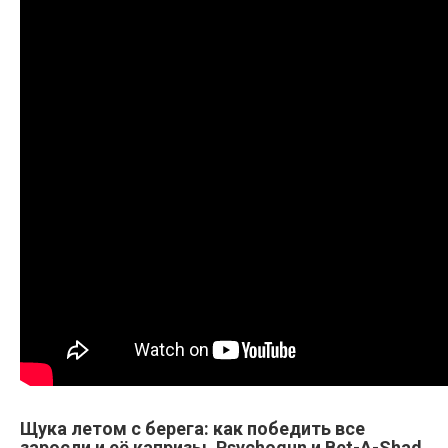
Щука летом с берега: как победить все
заросли и её капризы. Psychogun и Bet-A-Shad.