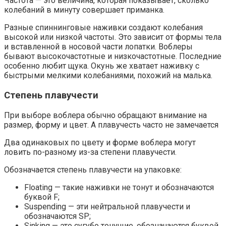
Частота — это величина, которая показывает, сколько
колебаний в минуту совершает приманка.
Разные спиннинговые наживки создают колебания
высокой или низкой частоты. Это зависит от формы тела
и вставленной в носовой части лопатки. Воблеры
бывают высокочастотные и низкочастотные. Последние
особенно любит щука. Окунь же хватает наживку с
быстрыми мелкими колебаниями, похожий на малька.
Степень плавучести
При выборе воблера обычно обращают внимание на
размер, форму и цвет. А плавучесть часто не замечается
Два одинаковых по цвету и форме воблера могут
ловить по-разному из-за степени плавучести.
Обозначается степень плавучести на упаковке:
Floating — такие наживки не тонут и обозначаются
буквой F;
Suspending — эти нейтральной плавучести и
обозначаются SP;
Sinking — это сугубо тонущие, обозначаются буквой