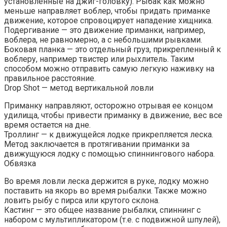
установленные на джиг-головку). Рыбак как можно
меньше направляет воблер, чтобы придать приманке
движение, которое спровоцирует нападение хищника.
Подергивание — это движение приманки, например,
воблера, не равномерно, а с небольшими рывками.
Боковая планка — это отдельный груз, прикрепленный к
воблеру, например твистер или рыхлитель. Таким
способом можно отправить самую легкую наживку на
правильное расстояние.
Drop Shot — метод вертикальной ловли
Приманку направляют, осторожно отрывая ее концом
удилища, чтобы привести приманку в движение, вес все
время остается на дне.
Троллинг — к движущейся лодке прикрепляется леска.
Метод заключается в протягивании приманки за
движущуюся лодку с помощью спиннингового набора.
Обвязка
Во время ловли леска держится в руке, лодку можно
поставить на якорь во время рыбалки. Также можно
ловить рыбу с пирса или крутого склона.
Кастинг — это общее название рыбалки, спиннинг с
набором с мультипликатором (т.е. с подвижной шпулей),