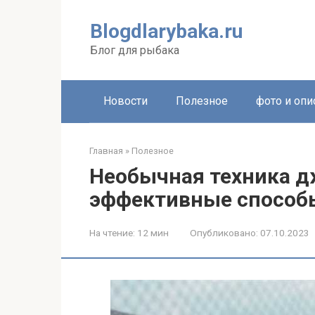
Перейти
к
Blogdlarybaka.ru
контенту
Блог для рыбака
Новости
Полезное
фото и опи
Главная
»
Полезное
Необычная техника д
эффективные способ
На чтение:
12 мин
Опубликовано:
07.10.2023