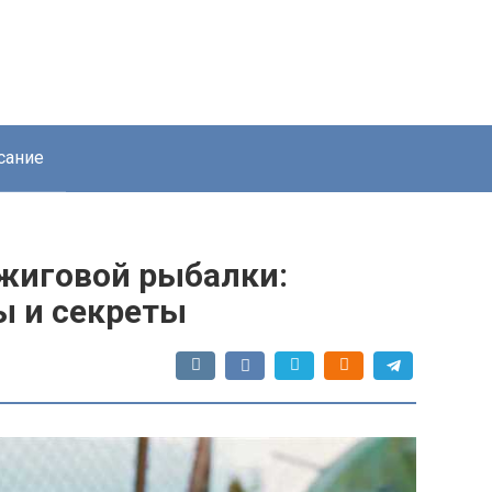
сание
жиговой рыбалки:
ы и секреты