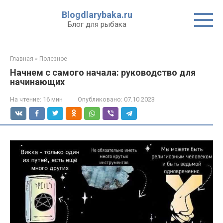
Перейти
Blogdlarybaka.ru
к
Блог для рыбака
контенту
Главная
»
Полезное
Начнем с самого начала: руководство для
начинающих
На чтение:
16 мин
Опубликовано:
07.10.2023