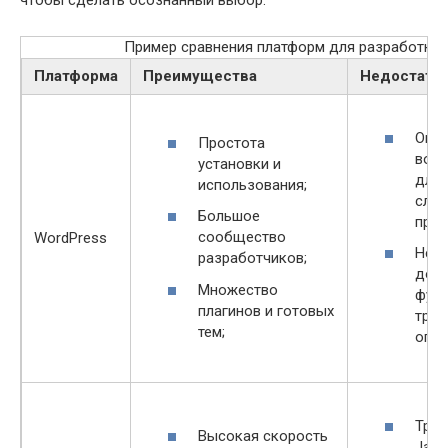
чтобы сделать осознанный выбор.
Пример сравнения платформ для разработки:
Платформа
Преимущества
Недостатк
Огра
Простота
воз
установки и
для 
использования;
сло
Большое
прое
сообщество
WordPress
Нек
разработчиков;
доп
Множество
функ
плагинов и готовых
треб
тем;
опла
Треб
Высокая скорость
JavaS