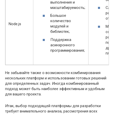
выполнения и
масштабируемость;
Слож
разр
Большое
отла
количество
Node.js
модулей и
Мен
библиотек;
соо
разр
Поддержка
по с
асинхронного
друг
программирования;
плат
Не забывайте также о возможности комбинирования
нескольких платформ и использовании готовых решений
для определенных задач. Иногда комбинированный
подход может быть наиболее эффективным и удобным
для вашего проекта.
Итак, выбор подходящей платформы для разработки
требует внимательного анализа, рассмотрения всех